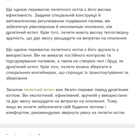
Ще однією перевагою пелетного котла є його висока
ефективність. Завдяки спеціальній конструкції й
автоматичному регулюванню подавання палива, він
забезпечує рівномірніше й економніше опалення, ніж
дров'яний котел. Крім того, пелети мають високу теплотворну
здатність, що дає змогу заощадити на витратах на опалення.
Ще однією перевагою пелетного котла є його зручність у
використанні. Він не вимагає постійного контролю та
підгодовування паливом, а також не створює пил і бруд, як
дров'яний котел. Крім того, пелети можна зберігати в
спеціальних контейнерах, що спрощує їх транспортування та
зберігання.
Загалом
пелетний котел
має безліч переваг перед дров'яним
котлом. Він екологічний, ефективний, зручний у використанні
та дає змогу заощадити на витратах на опалення. Тому,
якщо ви хочете забезпечити свій будинок теплом і
комфортом, рекомендуємо звернути увагу на пелетні котли.