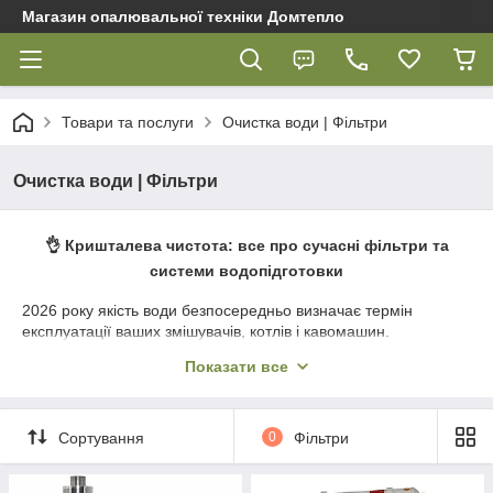
Магазин опалювальної техніки Домтепло
Товари та послуги
Очистка води | Фільтри
Очистка води | Фільтри
👌 Кришталева чистота: все про сучасні фільтри та
системи водопідготовки
2026 року якість води безпосередньо визначає термін
експлуатації ваших змішувачів, котлів і кавомашин.
Надлишкова жорсткість, залізо та хлор — головні вороги
Показати все
сучасних інженерних мереж. У магазині
«Домтепло»
ми
пропонуємо
системи водопідготування
, які виконують
завдання будь-якої складності: від компактних фільтрів під
мийку до потужних магістральних станцій для заміських
Сортування
0
Фільтри
будинків. Якщо ви плануєте
купити фільтр для води в
Полтаві
або підбираєте інноваційні
пристрою очищення