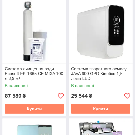
Система очищення води
Система зворотного осмосу
Ecosoft FK-1665 CE MIXA 100
JAVA 600 GPD Kinetico 1,5
л 3,9 м³
л.мін LED
В наявності
В наявності
87 580
25 544
₴
₴
Купити
Купити