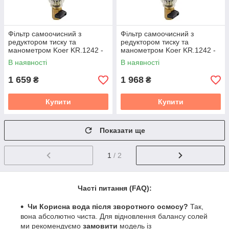
Фільтр самоочисний з
Фільтр самоочисний з
редуктором тиску та
редуктором тиску та
манометром Koer KR.1242 -
манометром Koer KR.1242 -
1/2" ЗР (KR3187)
1" (KR3186)
В наявності
В наявності
1 659
1 968
₴
₴
Купити
Купити
Показати ще
1
/ 2
Часті питання (FAQ):
Чи Корисна вода після зворотного осмосу?
Так,
вона абсолютно чиста. Для відновлення балансу солей
ми рекомендуємо
замовити
модель із