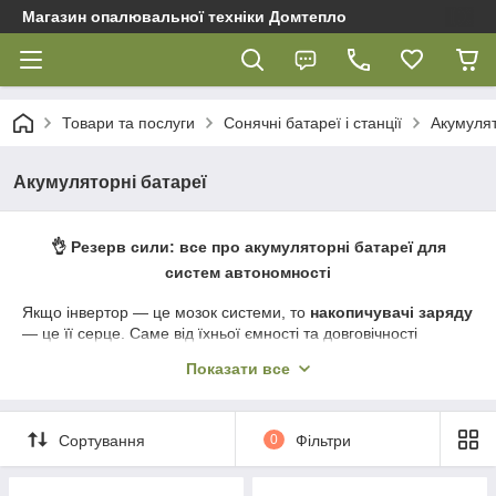
Магазин опалювальної техніки Домтепло
Товари та послуги
Сонячні батареї і станції
Aкумулят
Aкумуляторні батареї
👌 Резерв сили: все про акумуляторні батареї для
систем автономності
Якщо інвертор — це мозок системи, то
накопичувачі заряду
— це її серце. Саме від їхньої ємності та довговічності
залежить, як довго ваш дім залишатиметься «на плаву» під
Показати все
час затяжних вимкнень світла. У магазині
«Домтепло»
ми
пропонуємо рішення, адаптовані під глибокі цикли розряду,
які ідеально працюють у зв'язці із сонячними станціями та
ДБЖ. Якщо ви плануєте
купити акумулятор у Полтаві
або
Сортування
0
Фільтри
підбираєте сучасні
енергоячілки
з доставкою в Україні, наш
гід допоможе вибрати між перевіреною класикою та літієвими