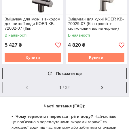
Змішувач для кухні з виходом
Змішувач для кухні KOER KB-
для питної води KOER KB-
70029-07 (Квіт графіт +
72002-07 (Квіт
силіконовий вилив чорний)
графіт+силіконовий вилив
(KR5500)
В наявності
В наявності
чорний) (KR5003)
5 427
4 820
₴
₴
Купити
Купити
Показати ще
1
/ 32
Часті питання (FAQ):
Чому термостат перестав гріти воду?
Найчастіше
це пов'язано з переплутаними входами гарячої та
холодної води під час монтажу або забитими сіточками