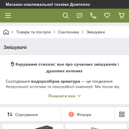
Магазин опалювальної техніки Домтепло
Товари та послуги
Сантехніка
Змішувачі
Змішувачі
👌 Керування стихією: все про сучасних змішувачів і
душових колонах
Сьогоднішня
водорозбірна арматура
— це поєднання
бездоганної естетики та прецизійної інженерії. Ми пішли від
простих важелів до сенсорних панелей і термостатичних
Показати все
картриджів, які миттєво вирівнюють температуру під час
стрибків тиску. У магазині
«Домтепло»
представлені
рішення, здатні перетворити звичайне прийняття душу на
сеанс гідротерапії. Якщо ви плануєте
купити змішувач у
Сортування
0
Фільтри
Полтаві
або підбираєте сучасні
душові системи
з
доставкою в Україні, наш асортимент дасть змогу