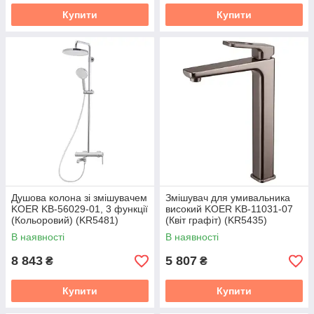
Купити
Купити
Душова колона зі змішувачем
Змішувач для умивальника
KOER KB-56029-01, 3 функції
високий KOER KB-11031-07
(Кольоровий) (KR5481)
(Квіт графіт) (KR5435)
В наявності
В наявності
8 843
5 807
₴
₴
Купити
Купити