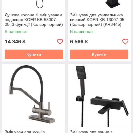
Душова колона зі змішувачем
Змішувач для умивальника
водоспад KOER KB-58007-
високий KOER KB-13007-05
05, 3 функції (Кольор чорний)
(Кольор чорний) (KR3445)
(KR3463)
В наявності
В наявності
14 346
6 566
₴
₴
Купити
Купити
Змішувач для кухні з
Змішувач для ванни з