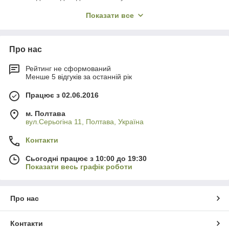
фільтрів на вході в прилад. ✅
Показати все
Чим латунь кращий за силуміну?
Латунь важчий,
довговічніший і не схильний до міжкристалічної корозії,
яка часто призводить до того, що дешеві крани з
Про нас
силуміну просто «плітаються» під тиском. 🧱
Як доглядати за чорними матовими
Рейтинг не сформований
змішувачами?
Використовуйте тільки м'яку тканину та
Менше 5 відгуків за останній рік
мильний розчин. Жодних кислот або абразивів — вони
можуть пошкодити декоративний шар. 🧼
Працює з 02.06.2016
Чи можна замовити лійку окремо?
Так, ви завжди
м. Полтава
можете
замовити
додаткові аксесуари або замінити
вул.Серьогіна 11, Полтава, Україна
ручну лійку на модель із великою кількістю режимів
масажу. ⚙️
Контакти
Сьогодні працює з 10:00 до 19:30
Показати весь графік роботи
Про нас
Контакти