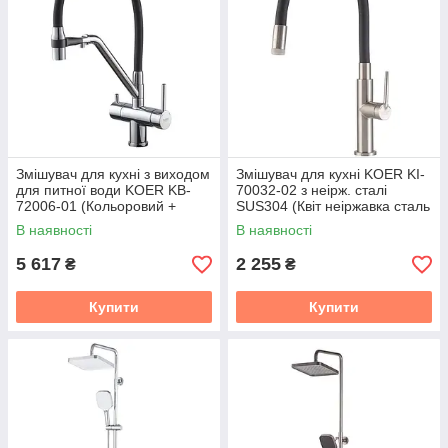
Змішувач для кухні з виходом
Змішувач для кухні KOER KI-
для питної води KOER KB-
70032-02 з неірж. сталі
72006-01 (Кольоровий +
SUS304 (Квіт неіржавка сталь
силіконовий вилив чорний)
+ силіконовий вилив чорний)
В наявності
В наявності
(KR3379)
(KR5548)
5 617
2 255
₴
₴
Купити
Купити