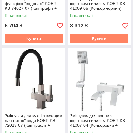
функцією "водопад" KOER
коротким виливом KOER KB-
KB-74027-07 (Квіт графіт +
41009-05 (Кольор чорний)
силіконовий вилив чорний)
(KR3503)
В наявності
В наявності
(KR5203)
6 794
8 312
₴
₴
Купити
Купити
Змішувач для кухні з виходом
Змішувач для ванни з
для питної води KOER KB-
коротким виливом KOER KB-
72023-07 (Квіт графіт +
41007-04 (Кольоровий +
силіконовий вилив чорний)
білий) (KR5157)
В наявності
В наявності