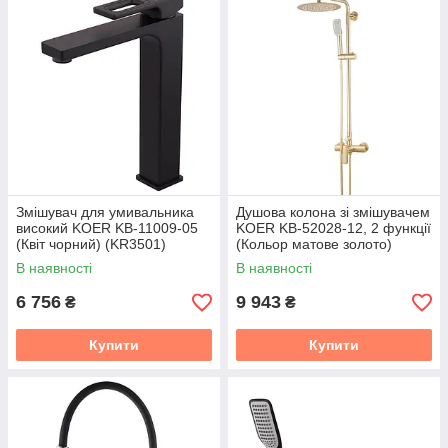
укомплектувати ванну кімнату обладнанням, яке слугуватиме
десятиліття.
🛠️
Технологічні тренди та формати:
Душові колони з термостатом:
Забезпечують
стабільну температуру води (+38 °C за
замовчуванням), усуваючи ризик ошпарювання, навіть
якщо на кухні додали холодну воду. 🌡️
Тропічний душ (Rainshower):
Спеціальні лійки з
домішкою повітря створюють ефект м'якого літнього
дощу, знижуючи водночас реальну витрату води. 🌬️
Змішувач для умивальника
Душова колона зі змішувачем
Прихований монтаж:
Усі робочі
вузли подавання
високий KOER KB-11009-05
KOER KB-52028-12, 2 функції
(Квіт чорний) (KR3501)
(Кольор матове золото)
води
ховаються в стіну, залишаючи зовні тільки
(KR5311)
лаконічні важелі та виливи. ⬛
В наявності
В наявності
PVD-покриття:
Нанонапилення робить поверхню
6 756
9 943
₴
₴
сантехнічних кранів
вдесятеро стійкіший до подряпин
і агресивних мийних засобів. ✨
Купити
Купити
Елемент системи
Функція
Матеріал
корпусу
Змішувач
Змішування та
Латунь високого
регулювання
очищення