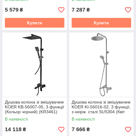
(KR5010)
5 579
7 287
₴
₴
Купити
Купити
Душова колона зі змішувачем
Душова колона зі змішувачем
KOER KB-56007-05, 3 функції
KOER KI-56016-02, 3 функції,
(Кольор чорний) (KR3461)
з неірж. сталі SUS304 (Квіт
неіржавка сталь) (KR4791)
В наявності
В наявності
14 118
7 666
₴
₴