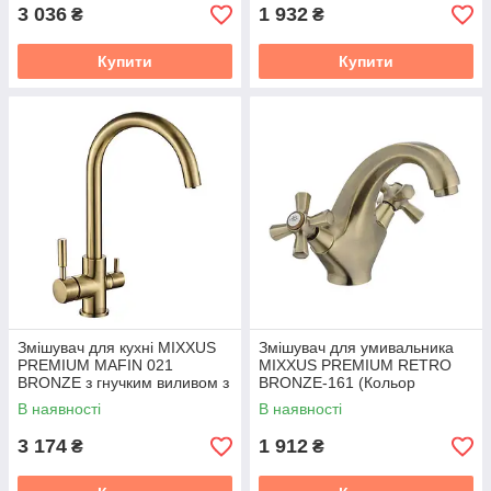
3 036
1 932
₴
₴
Купити
Купити
Змішувач для кухні MIXXUS
Змішувач для умивальника
PREMIUM MAFIN 021
MIXXUS PREMIUM RETRO
BRONZE з гнучким виливом з
BRONZE-161 (Кольор
виходом для питної води
бронза) (MI1650)
В наявності
В наявності
(Квіт бронза) (MI5932)
3 174
1 912
₴
₴