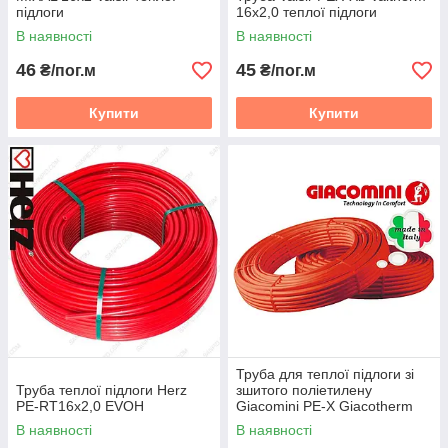
підлоги
16х2,0 теплої підлоги
В наявності
В наявності
46
45
₴/пог.м
₴/пог.м
Купити
Купити
Труба для теплої підлоги зі
Труба теплої підлоги Herz
зшитого поліетилену
PE-RT16x2,0 EVOH
Giacomini PE-X Giacotherm
16x2 R996T 16х2,0
В наявності
В наявності