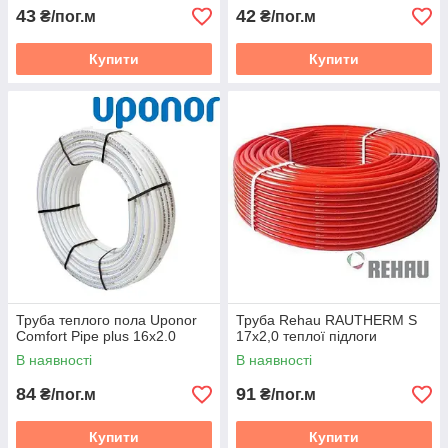
43
42
₴/пог.м
₴/пог.м
Купити
Купити
Труба теплого пола Uponor
Труба Rehau RAUTHERM S
Comfort Pipe plus 16x2.0
17х2,0 теплої підлоги
В наявності
В наявності
84
91
₴/пог.м
₴/пог.м
Купити
Купити