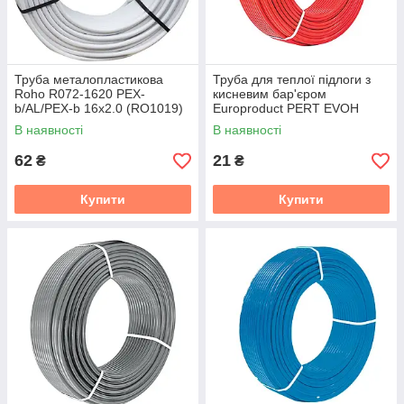
Труба металопластикова
Труба для теплої підлоги з
Roho R072-1620 PEX-
кисневим бар'єром
b/AL/PEX-b 16x2.0 (RO1019)
Europroduct PERT EVOH
16*2,0 (200 м) (EP2924)
В наявності
В наявності
62
21
₴
₴
Купити
Купити