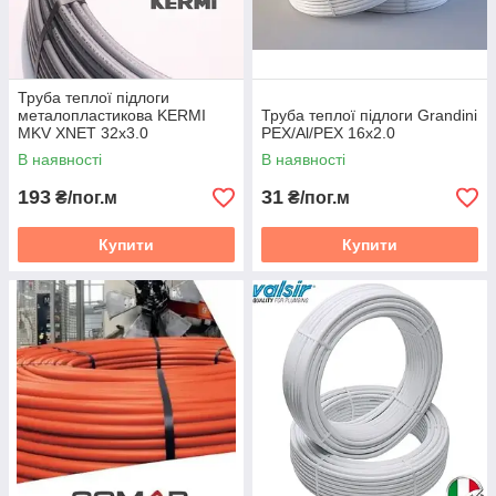
Труба теплої підлоги
металопластикова KERMI
Труба теплої підлоги Grandini
MKV XNET 32х3.0
PEX/Al/PEX 16х2.0
В наявності
В наявності
193
31
₴/пог.м
₴/пог.м
Купити
Купити