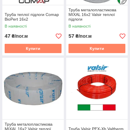
Труба металопластикова
Труба теплої підлоги Comap
MIXAL 16х2 Valsir теплої
BioPert 16х2
підлоги
В наявності
В наявності
47
57
₴/пог.м
₴/пог.м
Купити
Купити
Труба металопластикова
MIXAL 16х2 Valsir теплої
Труба Valsir PEX-Xb Valtherm