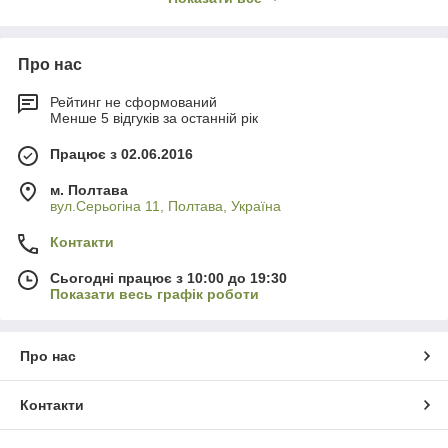
Скільки сохне стяжка після укладання труб?
За
стандартами — 28 днів. Вмикати підігрівання раніше не
Про нас
можна, інакше бетон втратить міцність і покриється
тріщинами. ⏳
Рейтинг не сформований
Що надійніше: кабель чи мати?
За надійністю вони
Менше 5 відгуків за останній рік
ідентичні.
Нагрівальні мати
простішим в укладанні під
плитку, а кабель у бухті дешевший, але вимагає
Працює з 02.06.2016
заливання шару бетону. Вибирайте з огляду на висоту
порога. 🛠️
м. Полтава
вул.Серьогіна 11, Полтава, Україна
Як швидко приїде замовлення?
Відсилання на
день оформлення. По
Украине
— 1-2 дня. По
Контакти
Полтавському регіону
— оперативно доставимо
прямо до вашого будинку. 🚛
Сьогодні працює з 10:00 до 19:30
Показати весь графік роботи
Про нас
Контакти