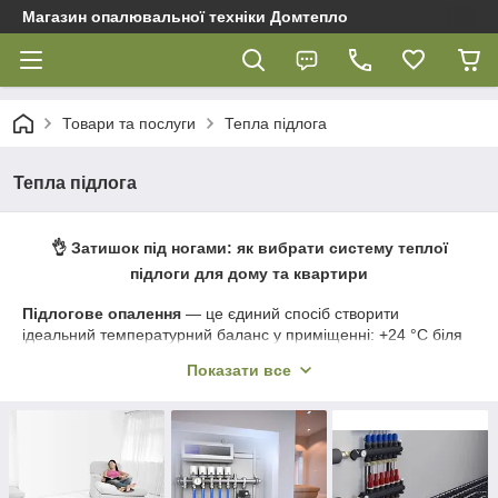
Магазин опалювальної техніки Домтепло
Товари та послуги
Тепла підлога
Тепла підлога
👌 Затишок під ногами: як вибрати систему теплої
підлоги для дому та квартири
Підлогове опалення
— це єдиний спосіб створити
ідеальний температурний баланс у приміщенні: +24 °C біля
ніг і +18 °C на рівні голови. Це не тільки комфортно, але й
Показати все
гігієнічно, оскільки відсутність конвекції повітря зменшує
кількість пилу. У магазині
«Домтепло»
ми комплектуємо
системи будь-якої складності — від невеликих ванних кімнат
до величезних виробничих цехів. Якщо ви плануєте
купити
теплу підлогу в Полтаві
або шукаєте надійний
Гнучкий
кабель
з доставкою в Україні, ми запропонуємо обладнання,