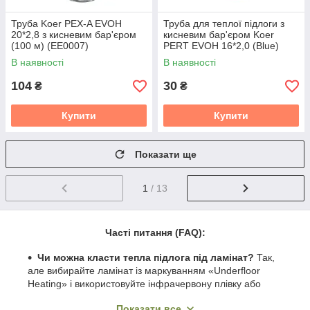
Труба Koer PEX-A EVOH
Труба для теплої підлоги з
20*2,8 з кисневим бар'єром
кисневим бар'єром Koer
(100 м) (EE0007)
PERT EVOH 16*2,0 (Blue)
(500 м) (KR5045)
В наявності
В наявності
104
30
₴
₴
Купити
Купити
Показати ще
1
/ 13
Часті питання (FAQ):
Чи можна класти тепла підлога під ламінат?
Так,
але вибирайте ламінат із маркуванням «Underfloor
Heating» і використовуйте інфрачервону плівку або
кабель у стяжці. Це частіший запит, коли хочуть
Показати все
замовити
затишок у спальню. ✅