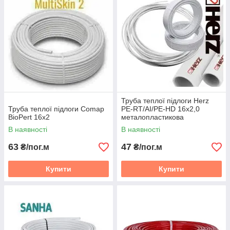
Труба теплої підлоги Herz
Труба теплої підлоги Comap
PE-RT/AI/PE-HD 16x2,0
BioPert 16х2
металопластикова
В наявності
В наявності
63
47
₴/пог.м
₴/пог.м
Купити
Купити