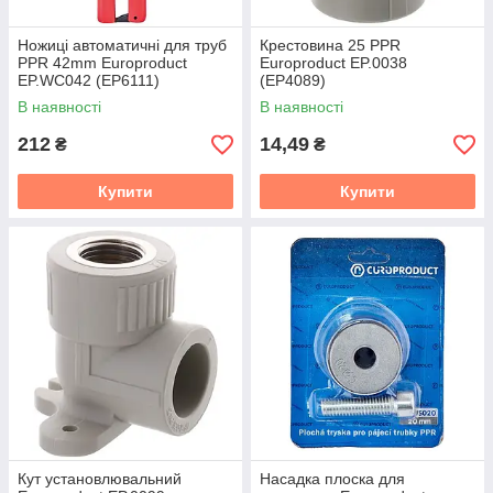
Ножиці автоматичні для труб
Крестовина 25 PPR
PPR 42mm Europroduct
Europroduct EP.0038
EP.WС042 (EP6111)
(EP4089)
В наявності
В наявності
212
14,49
₴
₴
Купити
Купити
Кут установлювальний
Насадка плоска для