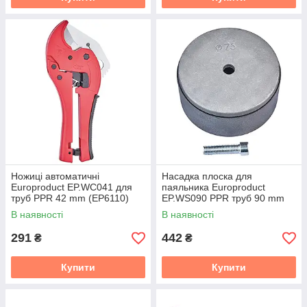
Ножиці автоматичні
Насадка плоска для
Europroduct EP.WС041 для
паяльника Europroduct
труб PPR 42 mm (EP6110)
EP.WS090 PPR труб 90 mm
(EP6105)
В наявності
В наявності
291
442
₴
₴
Купити
Купити