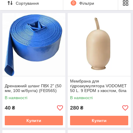
Сортування
0
Фільтри
Мембрана для
Дренажний шланг ПВХ 2" (50
гідроакумулятора VODOMET
мм, 100 м/бухта) (FE0565)
50 L. 9 EPDM з хвостом, біла
(VO4304)
В наявності
В наявності
40
280
₴
₴
Купити
Купити