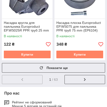
Насадка кругла для
Насадка плоска Europroduct
паяльника Europroduct
EP.WS075 для паяльника
EP.WS025R PPR труб 25 mm
PPR труб 75 mm (EP6104)
(EP6108)
В наявності
В наявності
122
348
₴
₴
Купити
Купити
Показати ще
1
/ 63
Про нас
Рейтинг не сформований
Менше 5 відгуків за останній рік