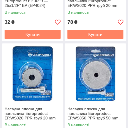
Europroduct EP.0099 —
паяльника Europroduct
25x1/2F" ВР (EP4024)
EP.WS020 PPR труб 20 mm
(EP6098)
В наявності
В наявності
32
78
₴
₴
Купити
Купити
Насадка плоска для
Насадка плоска для
паяльника Europroduct
паяльника Europroduct
EP.WS020 PPR труб 20 mm
EP.WS050 PPR труб 50 mm
(EP6237)
(EP6102)
В наявності
В наявності