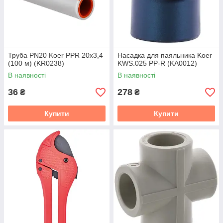
Труба PN20 Koer PPR 20x3,4
Насадка для паяльника Koer
(100 м) (KR0238)
KWS.025 PP-R (KA0012)
В наявності
В наявності
36
278
₴
₴
Купити
Купити