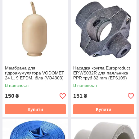
Мембрана для
Насадка кругла Europroduct
гідроакумулятора VODOMET
EP.WS032R для паяльника
24 L. 9 EPDM, біла (VO4303)
PPR труб 32 mm (EP6109)
В наявності
В наявності
150
151
₴
₴
Купити
Купити