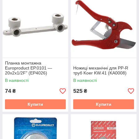
Планка монтажна
Europroduct EP.0101 —
Ножиці механічні для PP-R
20x2x1/2F" (EP4026)
труб Koer KW.41 (KA0008)
В наявності
В наявності
74
525
₴
₴
Купити
Купити