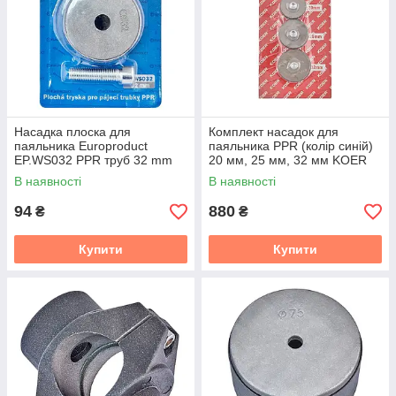
Насадка плоска для
Комплект насадок для
паяльника Europroduct
паяльника PPR (колір синій)
EP.WS032 PPR труб 32 mm
20 мм, 25 мм, 32 мм KOER
(EP6100)
WS-SET (KR5821)
В наявності
В наявності
94
880
₴
₴
Купити
Купити