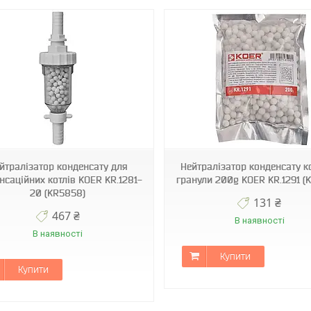
KR5859
йтралізатор конденсату для
Нейтралізатор конденсату к
нсаційних котлів KOER KR.1281-
гранули 200g KOER KR.1291 (
20 (KR5858)
131 ₴
467 ₴
В наявності
В наявності
Купити
Купити