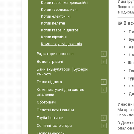
У цій гр
Котли газові конденсаційні
Якщо кош
Котли твердопаливні
в одному
Котли електричні
🧩
В ас
Котли пелетні
Котли газові підлогові
Пе
Котли піролізні
Бу
Комплектуючі до котлів
Ав
Радіатори опалення
На
Водонагрівачі
Шн
Баки акумулятори │Буферні
Те
ємності
Ту
Тепла підлога
Пл
Комплектуючі для систем
Да
опалення
Обогрівачі
У нас ви
Ми орієн
Пелетні печі і каміни
і помило
Труби і фітинги
В
Домте
Сонячні колектори
опалюва
Теплові насоси