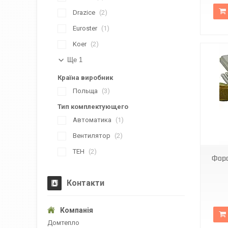
Drazice
2
Euroster
1
Koer
2
Ще 1
Країна виробник
Польща
3
Тип комплектующего
Автоматика
1
DC 0135
Вентилятор
2
ТЕН
2
Форс
Контакти
Домтепло