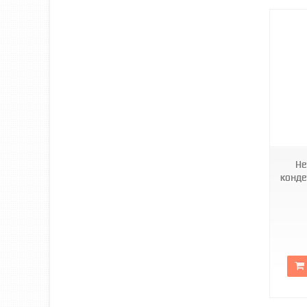
KR5858
Не
конде