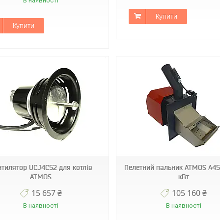
В наявності
Купити
Купити
H0015
H0033
нтилятор UCJ4C52 для котлів
Пелетний пальник ATMOS A45
ATMOS
кВт
15 657 ₴
105 160 ₴
В наявності
В наявності