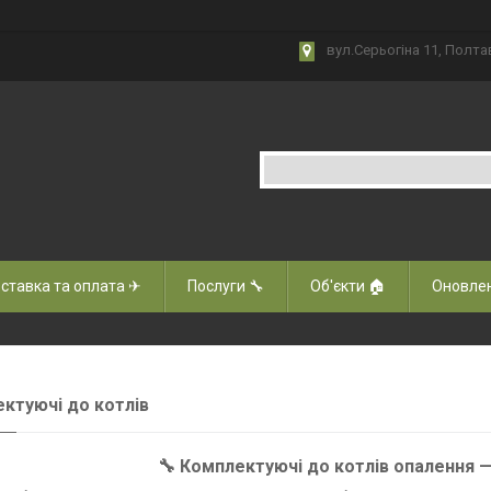
вул.Серьогіна 11, Полта
ставка та оплата ✈
Послуги 🔧
Об'єкти 🏠
Оновлен
ктуючі до котлів
🔧 Комплектуючі до котлів опалення 