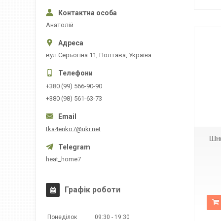
Анатолій
вул.Серьогіна 11, Полтава, Україна
+380 (99) 566-90-90
+380 (98) 561-63-73
PED210
tka4enko7@ukr.net
Шне
heat_home7
Графік роботи
Понеділок
09:30
19:30