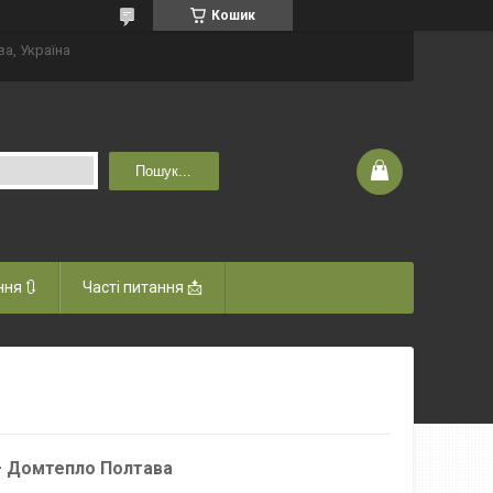
Кошик
ва, Україна
Пошук...
ня 🔃
Часті питання 📩
— Домтепло Полтава