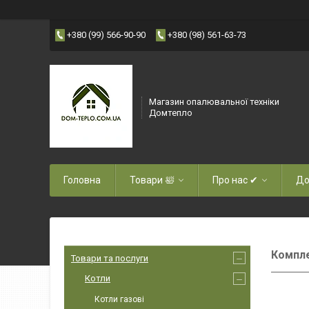
+380 (99) 566-90-90
+380 (98) 561-63-73
Магазин опалювальної техніки
Домтепло
Головна
Товари 🛀
Про нас ✔
До
Компле
Товари та послуги
Котли
Котли газові