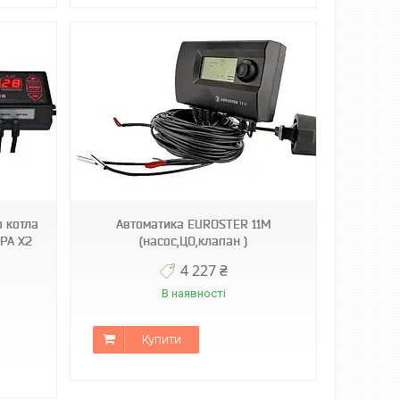
 котла
Автоматика EUROSTER 11M
WPA X2
(насос,ЦО,клапан )
4 227 ₴
В наявності
Купити