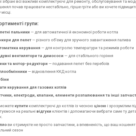
упі зібрані всі важливі комплектуючі для ремонту, обслуговування та мод
енял почав працювати нестабільно, гірше гріти або ви хочете підвищити
 місці.
ортименті групи:
летні пальники
— для автоматичної й економної роботи котла
нкери для пелет
— різного об'єму для зручного завантаження палива
томатика керування
— для контролю температури та режимів роботи
дувні вентилятори та димососи
— для стабільного горіння
еки та мотор-редуктори
— подавання пелет без перебоїв
плообмінники
— відновлення ККД котла
рбіни
ати керування для газових котлів
тчики, електроди, клапани, елементи розпалювання та інші запчас
 можете
купити
комплектуючі до котлів із чесною
ціною
і зрозумілим п
туємося на реальні
відгуки
клієнтів і допомагаючи вибрати саме ту дета
к.
пло
ви отримуєте не просто запчастини, а впевненість, що ваш кошенят 
льний сезон