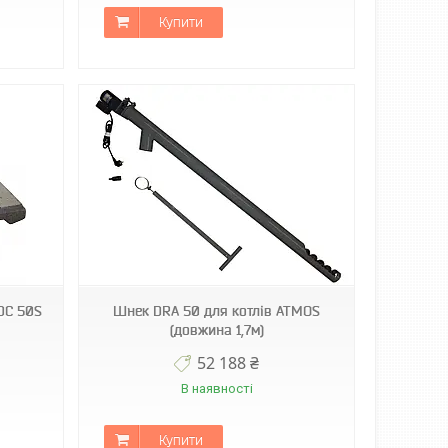
Купити
DC 50S
Шнек DRA 50 для котлів ATMOS
(довжина 1,7м)
52 188 ₴
В наявності
Купити