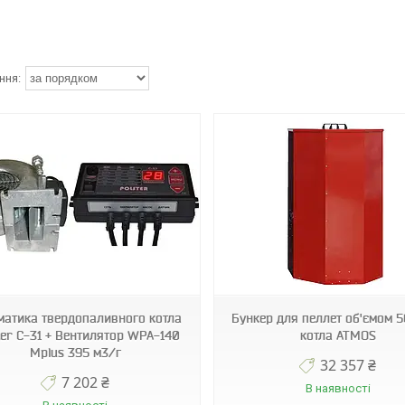
Н0201
PEL5000
матика твердопаливного котла
Бункер для пеллет об'ємом 
ter C-31 + Вентилятор WPA-140
котла ATMOS
Мplus 395 м3/г
32 357 ₴
7 202 ₴
В наявності