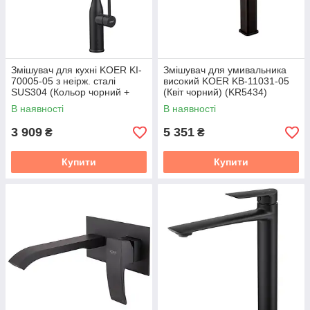
Змішувач для кухні KOER KI-
Змішувач для умивальника
70005-05 з неірж. сталі
високий KOER KB-11031-05
SUS304 (Кольор чорний +
(Квіт чорний) (KR5434)
силіконовий вилив чорний)
В наявності
В наявності
(KR5005)
3 909
5 351
₴
₴
Купити
Купити