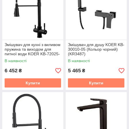
Змішувач для кухні з виливом
Змішувач для душу KOER KB-
пружина та виходом для
30010-05 (Кольор чорний)
питної води KOER KB-72025-
(KR3487)
05 (Квіт чорний) (KR5015)
В наявності
В наявності
6 452
5 465
₴
₴
Купити
Купити