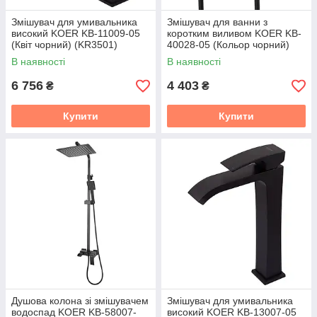
Змішувач для умивальника
Змішувач для ванни з
високий KOER KB-11009-05
коротким виливом KOER KB-
(Квіт чорний) (KR3501)
40028-05 (Кольор чорний)
(KR5306)
В наявності
В наявності
6 756
4 403
₴
₴
Купити
Купити
Душова колона зі змішувачем
Змішувач для умивальника
водоспад KOER KB-58007-
високий KOER KB-13007-05