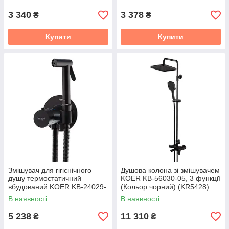
3 340
3 378
₴
₴
Купити
Купити
Змішувач для гігієнічного
Душова колона зі змішувачем
душу термостатичний
KOER KB-56030-05, 3 функції
вбудований KOER KB-24029-
(Кольор чорний) (KR5428)
05 (Кольор чорний) (KR5494)
В наявності
В наявності
5 238
11 310
₴
₴