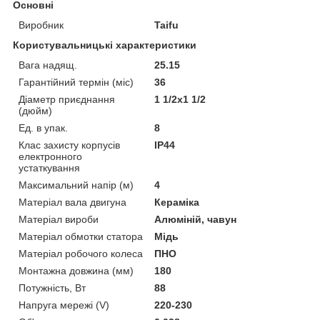
Основні
Виробник
Taifu
Користувальницькі характеристики
Вага надящ.
25.15
Гарантійний термін (міс)
36
Діаметр приєднання
1 1/2x1 1/2
(дюйм)
Ед. в упак.
8
Клас захисту корпусів
IP44
електронного
устаткування
Максимальний напір (м)
4
Матеріал вала двигуна
Кераміка
Матеріал вироби
Алюміній, чавун
Матеріал обмотки статора
Мідь
Матеріал робочого колеса
ПНО
Монтажна довжина (мм)
180
Потужність, Вт
88
Напруга мережі (V)
220-230