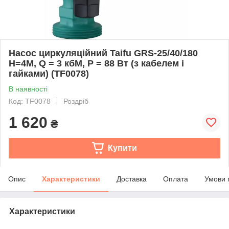
Насос циркуляційний Taifu GRS-25/40/180
Н=4М, Q = 3 кбМ, P = 88 Вт (з кабелем і
гайками) (TF0078)
В наявності
Код: TF0078
Роздріб
1 620
₴
Купити
Опис
Характеристики
Доставка
Оплата
Умови 
Характеристики