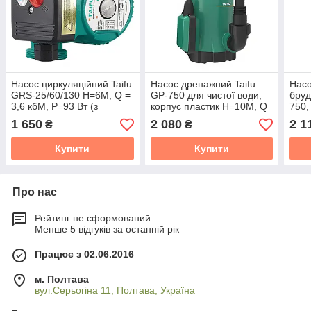
Насос циркуляційний Taifu
Насос дренажний Taifu
Насо
GRS-25/60/130 Н=6М, Q =
GP-750 для чистої води,
бруд
3,6 кбМ, P=93 Вт (з
корпус пластик Н=10М, Q
750,
кабелем і гайками)
= 12,9 кбМ, P = 750 Вт
Н=10
1 650
2 080
2 1
₴
₴
(TF0047)
(TF0054)
750 
Купити
Купити
Про нас
Рейтинг не сформований
Менше 5 відгуків за останній рік
Працює з 02.06.2016
м. Полтава
вул.Серьогіна 11, Полтава, Україна