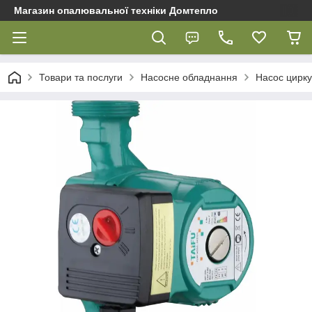
Магазин опалювальної техніки Домтепло
Товари та послуги
Насосне обладнання
Насос цирку