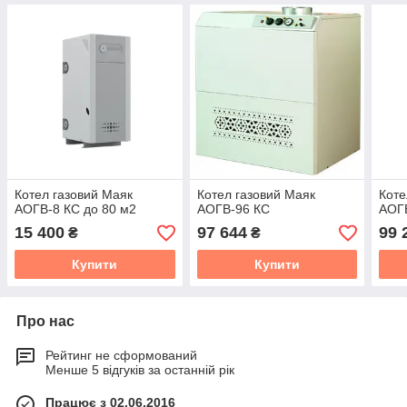
Котел газовий Маяк
Котел газовий Маяк
Коте
АОГВ-8 КС до 80 м2
АОГВ-96 КС
АОГ
15 400
97 644
99 
₴
₴
Купити
Купити
Про нас
Рейтинг не сформований
Менше 5 відгуків за останній рік
Працює з 02.06.2016