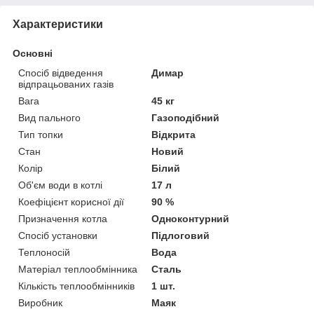
Характеристики
Основні
Спосіб відведення
Димар
відпрацьованих газів
Вага
45 кг
Вид пального
Газоподібний
Тип топки
Відкрита
Стан
Новий
Колір
Білий
Об'єм води в котлі
17 л
Коефіцієнт корисної дії
90 %
Призначення котла
Одноконтурний
Спосіб установки
Підлоговий
Теплоносій
Вода
Матеріал теплообмінника
Сталь
Кількість теплообмінників
1 шт.
Виробник
Маяк