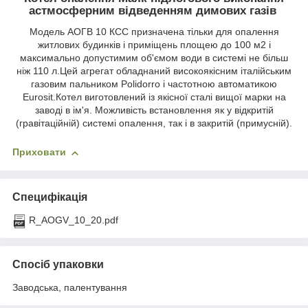
астмосферним відведенням димових газів
Модель АОГВ 10 КСС призначена тільки для опалення
житлових будинків і приміщень площею до 100 м2 і
максимально допустимим об'ємом води в системі не більш
ніж 110 л.Цей агрегат обладнаний високоякісним італійським
газовим пальником Polidorro і частотною автоматикою
Eurosit.Котел виготовлений із якісної сталі вищої марки на
заводі в ім'я. Можливість встановлення як у відкритій
(гравітаційній) системі опалення, так і в закритій (примусній).
Приховати
Специфікація
R_AOGV_10_20.pdf
Спосіб упаковки
Заводська, палентування