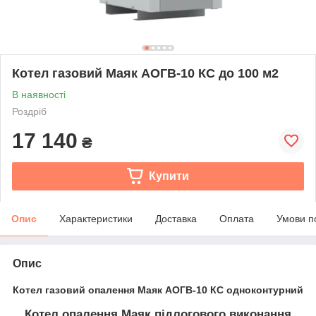
Котел газовий Маяк АОГВ-10 КС до 100 м2
В наявності
Роздріб
17 140
₴
Купити
Опис
Характеристики
Доставка
Оплата
Умови п
Опис
Котел газовий опалення Маяк АОГВ-10 КС одноконтурний
Котел опалення Маяк підлогового виконання