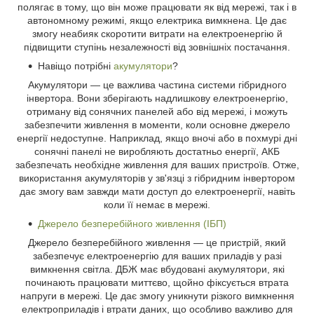
полягає в тому, що він може працювати як від мережі, так і в
автономному режимі, якщо електрика вимкнена. Це дає
змогу неабияк скоротити витрати на електроенергію й
підвищити ступінь незалежності від зовнішніх постачання.
Навіщо потрібні
акумулятори
?
Акумулятори — це важлива частина системи гібридного
інвертора. Вони зберігають надлишкову електроенергію,
отриману від сонячних панелей або від мережі, і можуть
забезпечити живлення в моменти, коли основне джерело
енергії недоступне. Наприклад, якщо вночі або в похмурі дні
сонячні панелі не виробляють достатньо енергії, АКБ
забезпечать необхідне живлення для ваших пристроїв. Отже,
використання акумуляторів у зв'язці з гібридним інвертором
дає змогу вам завжди мати доступ до електроенергії, навіть
коли її немає в мережі.
Джерело безперебійного живлення (ІБП)
Джерело безперебійного живлення — це пристрій, який
забезпечує електроенергію для ваших приладів у разі
вимкнення світла. ДБЖ має вбудовані акумулятори, які
починають працювати миттєво, щойно фіксується втрата
напруги в мережі. Це дає змогу уникнути різкого вимкнення
електроприладів і втрати даних, що особливо важливо для