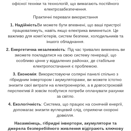
офісної техніки та технологій, що вимагають постійного
електрозабезпечення.
Практичні переваги використання
1. Надійність
Ви можете бути впевнені, що ваші пристрої
працюватимуть, навіть якщо електрика вимкнеться. Це
важливо для комп'ютерів, систем безпеки, холодильників та
іншого обладнання.
2. Енергетична незалежність
: Під час тривалих вимкнень ви
зможете покладатися на свою систему генерації, що
особливо цінне у віддалених районах, де стабільне
електропостачання є проблемою.
3. Економія
: Використовуючи солярні панелі спільно з
гібридним інвертором і акумуляторами, ви можете істотно
знизити свої витрати на електроенергію, а в довгостроковій
перспективі й зовсім позбутися потреби оплачувати рахунки
за світло.
4. Екологічність
: Система, що працює на сонячній енергії,
допомагає знизити вуглецевий слід, сприяючи охороні
довкілля.
Насамкінець, гібридні інвертори, акумулятори та
джерела безперебійного живлення відіграють ключову