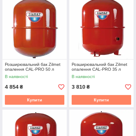
Розширювальний бак Zilmet
Розширювальний бак Zilmet
опалення CAL-PRO 50 л
опалення CAL-PRO 35 л
В наявності
В наявності
4 854
3 810
₴
₴
Купити
Купити