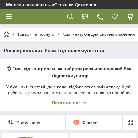
Магазин опалювальної техніки Домтепло
Товари та послуги
Комплектуючі для систем опалення
Розширювальні баки Ӏ гідроакумулятори
👌 Тиск під контролем: як вибрати розширювальний бак
і гідроакумулятор
У будь-якій системі, де є вода, відбуваються зміни тиску. Щоб
труби не луснули від нагрівання, насос не згорів від постійних
увімкнень, потрібні компенсатори. У магазині
«Домтепло»
Показати все
ми пропонуємо широкий вибір ємностей: від компактних
плоских "таблеток" для газових котлів до масивних підлогових
резервуарів. Якщо ви хочете
купити розширювальний бак
у Полтаві
або шукаєте надійний
бак для насосної станції
з
Сортування
0
Фільтри
доставкою в Україні, ми допоможемо розрахувати точний
обсяг, необхідний вашій системі.