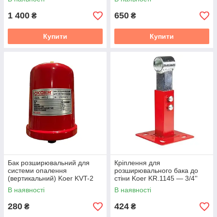
1 400
650
₴
₴
Купити
Купити
Бак розширювальний для
Кріплення для
системи опалення
розширювального бака до
(вертикальний) Koer KVT-2
стіни Koer KR.1145 — 3/4''
2л. 1/2" EPDM (KP3149)
170-270 mm (KR5036)
В наявності
В наявності
280
424
₴
₴