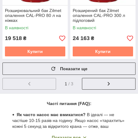
Розширювальний бак Zilmet
Розширений бак Zilmet
опалення CAL-PRO 80 л на
опалення CAL-PRO 300 л
ніжках
підлоговий
В наявності
В наявності
19 518
24 163
₴
₴
Купити
Купити
Показати ще
1
/ 3
Часті питання (FAQ):
Як часто насос має вмикатися?
В ідеалі — не
частіше 10-15 разів на годину. Якщо насос «тарахтить»
кожні 5 секунд за відкритого крана — отже, ваш
накопичувальний бак для води
порожня (порвалася
Показати все
груша) або в ньому немає тиску повітря. 📉