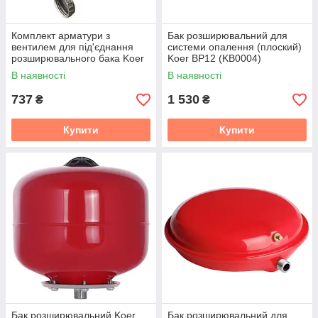
високим температурам ($+70$°C).
Комплект арматури з
Бак розширювальний для
вентилем для під'єднання
системи опалення (плоский)
розширювального бака Koer
Koer BP12 (KB0004)
KR.1045 — 1" (KR3113)
В наявності
В наявності
737
1 530
₴
₴
Купити
Купити
Бак розширювальний Koer
Бак розширювальний для