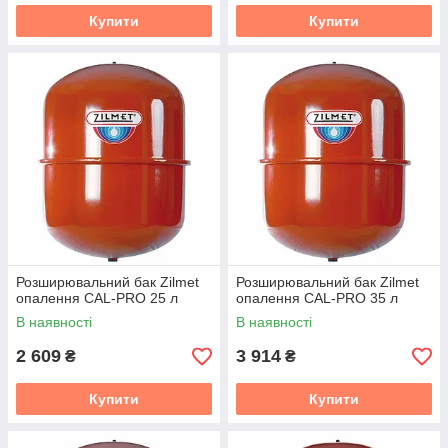
Купити
Купити
Розширювальний бак Zilmet
Розширювальний бак Zilmet
опалення CAL-PRO 25 л
опалення CAL-PRO 35 л
В наявності
В наявності
2 609
3 914
₴
₴
Купити
Купити