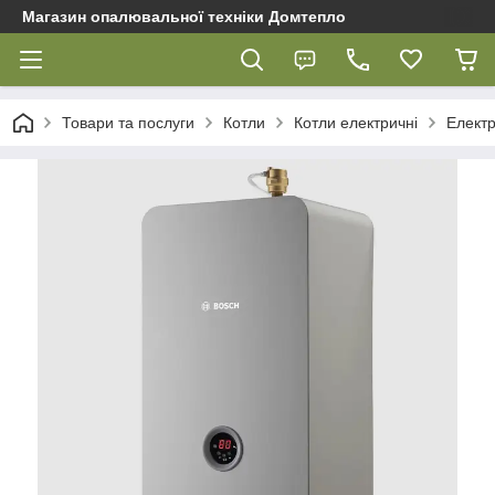
Магазин опалювальної техніки Домтепло
Товари та послуги
Котли
Котли електричні
Електр