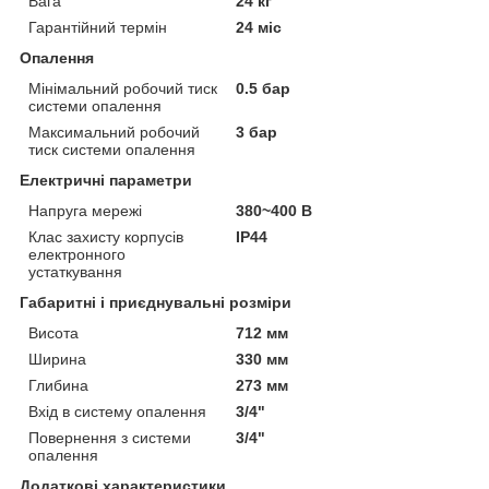
Вага
24 кг
Гарантійний термін
24 міс
Опалення
Мінімальний робочий тиск
0.5 бар
системи опалення
Максимальний робочий
3 бар
тиск системи опалення
Електричні параметри
Напруга мережі
380~400 В
Клас захисту корпусів
IP44
електронного
устаткування
Габаритні і приєднувальні розміри
Висота
712 мм
Ширина
330 мм
Глибина
273 мм
Вхід в систему опалення
3/4"
Повернення з системи
3/4"
опалення
Додаткові характеристики