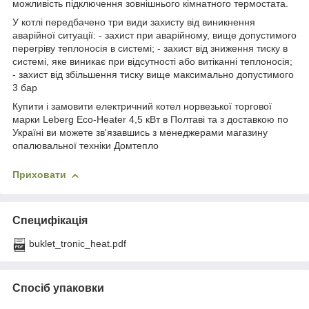
можливість підключення зовнішнього кімнатного термостата.
У котлі передбачено три види захисту від виникнення
аварійної ситуації: - захист при аварійному, вище допустимого
перегріву теплоносія в системі; - захист від зниження тиску в
системі, яке виникає при відсутності або витіканні теплоносія;
- захист від збільшення тиску вище максимально допустимого
3 бар
Купити і замовити електричний котел норвезької торгової
марки Leberg Eco-Heater 4,5 кВт в Полтаві та з доставкою по
Україні ви можете зв'язавшись з менеджерами магазину
опалювальної техніки Домтепло
Приховати
Специфікація
buklet_tronic_heat.pdf
Спосіб упаковки