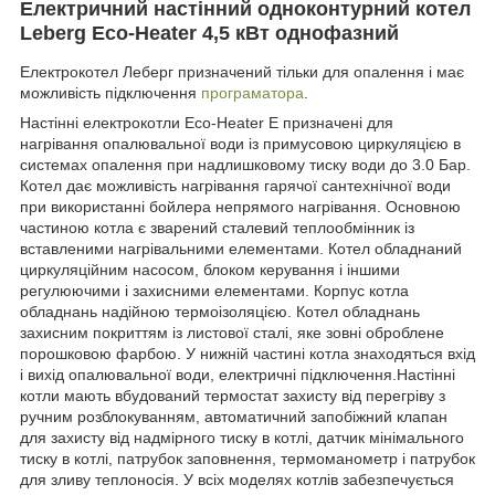
Електричний настінний одноконтурний котел
Leberg Eco-Heater 4,5 кВт однофазний
Електрокотел Леберг призначений тільки для опалення і має
можливість підключення
програматора
.
Настінні електрокотли Eco-Heater E призначені для
нагрівання опалювальної води із примусовою циркуляцією в
системах опалення при надлишковому тиску води до 3.0 Бар.
Котел дає можливість нагрівання гарячої сантехнічної води
при використанні бойлера непрямого нагрівання. Основною
частиною котла є зварений сталевий теплообмінник із
вставленими нагрівальними елементами. Котел обладнаний
циркуляційним насосом, блоком керування і іншими
регулюючими і захисними елементами. Корпус котла
обладнань надійною термоізоляцією. Котел обладнань
захисним покриттям із листової сталі, яке зовні оброблене
порошковою фарбою. У нижній частині котла знаходяться вхід
і вихід опалювальної води, електричні підключення.Настінні
котли мають вбудований термостат захисту від перегріву з
ручним розблокуванням, автоматичний запобіжний клапан
для захисту від надмірного тиску в котлі, датчик мінімального
тиску в котлі, патрубок заповнення, термоманометр і патрубок
для зливу теплоносія. У всіх моделях котлів забезпечується