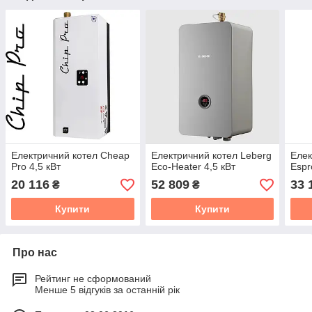
Електричний котел Cheap
Електричний котел Leberg
Елек
Pro 4,5 кВт
Eco-Heater 4,5 кВт
Espr
20 116
52 809
33 
₴
₴
Купити
Купити
Про нас
Рейтинг не сформований
Менше 5 відгуків за останній рік