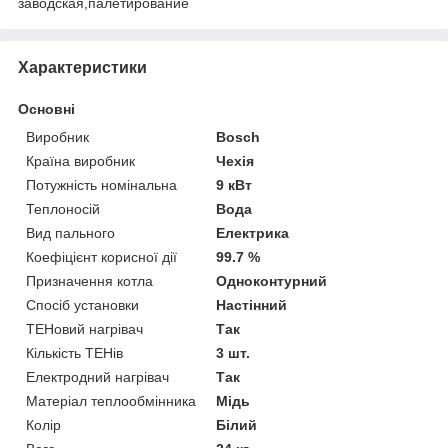
заводская,палетирование
Характеристики
Основні
Виробник
Bosch
Країна виробник
Чехія
Потужність номінальна
9 кВт
Теплоносій
Вода
Вид пального
Електрика
Коефіцієнт корисної дії
99.7 %
Призначення котла
Одноконтурний
Спосіб установки
Настінний
ТЕНовий нагрівач
Так
Кількість ТЕНів
3 шт.
Електродний нагрівач
Так
Матеріал теплообмінника
Мідь
Колір
Білий