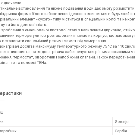
 одночасно.
тикальне встановлення та нижнє подавання води дає змогу розмістити й
індрична форма білого забарвлення ідеально впишеться в будь-який інт
рівальний елемент «сухого» типу міститься в спеціальній колбі та не ко
ду та його довговічність.
 зроблений з емальованої листової сталі з напиленням цирконію, стійкої 
анічний терморегулятор розташований прямо на корпусі, що дає змогу 
 встановити економічний режим і захист від замерзання.
онагрівач досягає максимуму температурного режиму 75 °C за 110 хвилин
пека використання водонагрівача забезпечується різними захисними мех
зання, термостат, зворотний і запобіжний клапани. Також передбачений з
ріванню та поломці ТЕНа.
еристики
НІ
ик
Gorenje
 виробник
Сербія