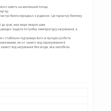
ого навіть на маленькій площі.
ер'єр.
нтактує безпосередньо з рідиною. Це гарантує безпеку
до іржі, має міцні зварні шви.
швидко задати потрібну температуру нагрівання, а
 і стабільно підтримує його в процесі роботи.
анізмами, як-от захист від перегрівання й
ахист від нагрівання без води, яка запобігає