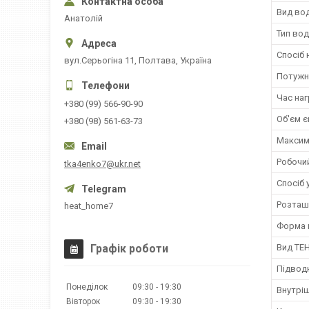
Вид во
Анатолій
Тип вод
Спосіб 
вул.Серьогіна 11, Полтава, Україна
Потужн
Час наг
+380 (99) 566-90-90
Об'єм є
+380 (98) 561-63-73
Максим
Робочи
tka4enko7@ukr.net
Спосіб 
Розташ
heat_home7
Форма 
Графік роботи
Вид ТЕ
Підвод
Понеділок
09:30
19:30
Внутрі
Вівторок
09:30
19:30