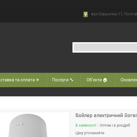
вул.Серьогіна 11, Полта
ставка та оплата ✈
Послуги 🔧
Об'єкти 🏠
Оновлен
Бойлер електричний Gore
В наявності
Оптом і в роздріб
Ціну уточнюйте