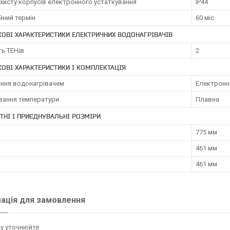
хисту корпусів електронного устаткування
IP44
йний термін
60 міс
ОВІ ХАРАКТЕРИСТИКИ ЕЛЕКТРИЧНИХ ВОДОНАГРІВАЧІВ
ть ТЕНів
2
ОВІ ХАРАКТЕРИСТИКИ І КОМПЛЕКТАЦІЯ
іння водонагрівачем
Електронн
вання температури
Плавна
ТНІ І ПРИЄДНУВАЛЬНІ РОЗМІРИ
775 мм
461 мм
а
461 мм
ація для замовлення
у уточнюйте