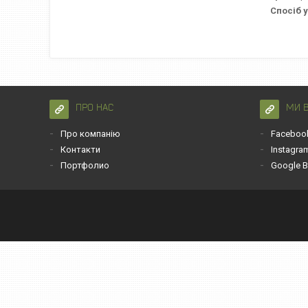
Спосіб 
ПРО НАС
МИ 
Про компанію
Faceboo
Контакти
Instagra
Портфолио
Google B