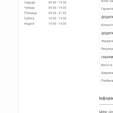
Клас за
Середа
09:30
19:30
Четвер
09:30
19:30
Гаранті
Пʼятниця
09:30
21:00
ДОДАТК
Субота
10:00
19:30
Неділя
10:00
14:30
Кількіс
ДОДАТК
Управл
Регулю
ГАБАРИ
Висота
Ширина
Глибин
Інформ
Ціна:
Цін