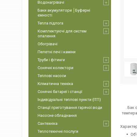
Водонагрівачі
Баки акумулятори │Буферні
ємності
Тепла підлога
Комплектуючі для систем
опалення
Обогрівачі
Пелетні печі і каміни
Труби і фітинги
Сонячні колектори
Теплові насоси
Кліматична техніка
Сонячні батареї і станції
Індивідуальні теплові пункти (ІТП)
Станції приготування гарячої води
. Бак
темпера
Насосне обладнання
Сантехніка
Характер
Теплотехнічні послуги
Об'