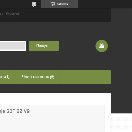
Кошик
ва, Україна
Пошук...
ня 🔃
Часті питання 📩
nje GBF 80 V9