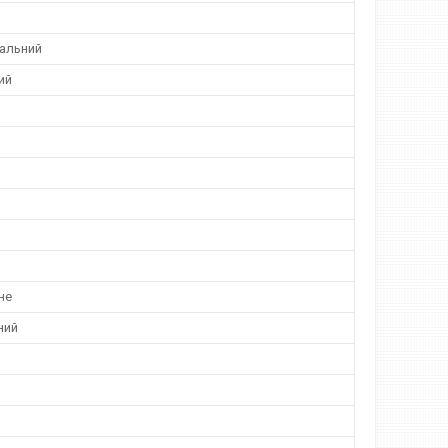
альний
ий
не
ний