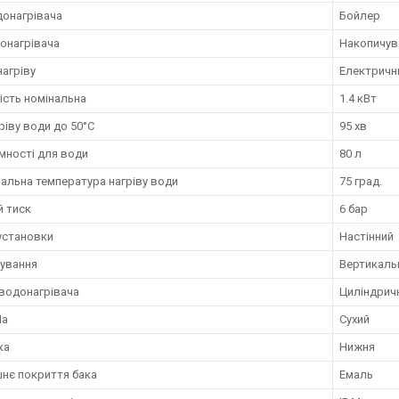
донагрівача
Бойлер
онагрівача
Накопичув
нагріву
Електричн
ість номінальна
1.4 кВт
ріву води до 50°С
95 хв
мності для води
80 л
альна температура нагріву води
75 град.
й тиск
6 бар
установки
Настінний
ування
Вертикаль
водонагрівача
Циліндрич
На
Сухий
ка
Нижня
шнє покриття бака
Емаль