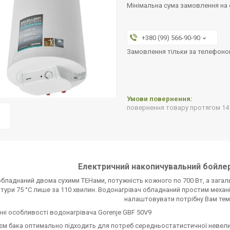
Мінімальна сума замовлення на с
+380 (99) 566-90-90
Замовлення тільки за телефон
повернення товару протягом 14
Електричний накопичувальний бойлер
 обладнаний двома сухими ТЕНами, потужність кожного по 700 Вт, а загаль
тури 75 °C лише за 110 хвилин. Водонагрівач обладнаний простим механ
налаштовувати потрібну Вам тем
ні особливості водонагрівача Gorenje GBF 50V9
єм бака оптимально підходить для потреб середньостатистичної невели