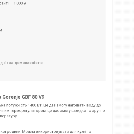
айті — 1 000 ₴
ом
 днів
за домовленістю
 Gorenje GBF 80 V9
на потужність 1400 Вт. Це дає змогу нагрівати воду до
ічним терморегулятором, це дає змогу швидко та зручно
пературу.
кої родини. Можна використовувати для кухні та