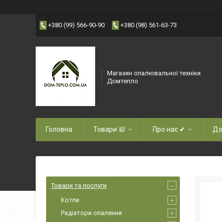
+380 (99) 566-90-90
+380 (98) 561-63-73
Магазин опалювальної техніки
Домтепло
Головна
Товари 🛀
Про нас ✔
До
Товари та послуги
Котли
Радіатори опалення