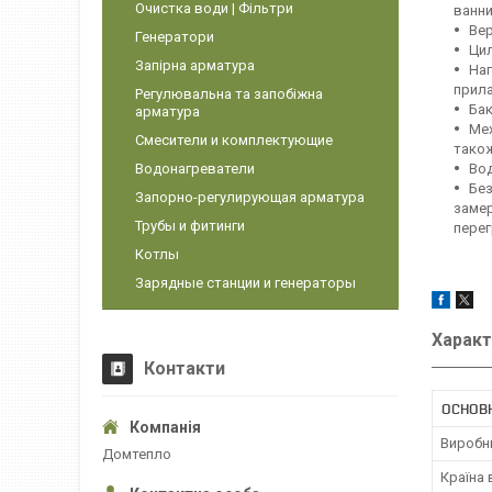
Очистка води | Фільтри
ванни
Вер
Генератори
Цил
Запірна арматура
Наг
прила
Регулювальна та запобіжна
Бак
арматура
Мех
Смесители и комплектующие
також
Водонагреватели
Вод
Без
Запорно-регулирующая арматура
замер
Трубы и фитинги
перег
Котлы
Зарядные станции и генераторы
Характ
Контакти
ОСНОВ
Виробн
Домтепло
Країна