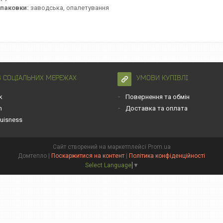
упаковки:
заводська, опалетування
В СОЦІАЛЬНИХ МЕРЕЖАХ
УМОВИ КУПІВЛІ
k
Повернення та обмін
m
Доставка та оплата
uisness
Сайт створений на маркетплейсі
Prom.ua
Домтепло |
Поскаржитися на контент
|
Політика конфіденційності
Select Language
▼