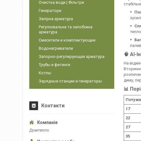
Очистка води | Фільтри
стабільн
Генератори
По
зусил
Запірна арматура
Спл
Регулювальна та запобіжна
тепло
арматура
Ба
Смесители и комплектующие
палив
Водонагреватели
🧠 AI-
Запорно-регулирующая арматура
На відмі
Трубы и фитинги
Вторинне
Котлы
розпечен
диму, пе
Зарядные станции и генераторы
📊 Пор
Потужні
Контакти
17
22
27
Домтепло
35