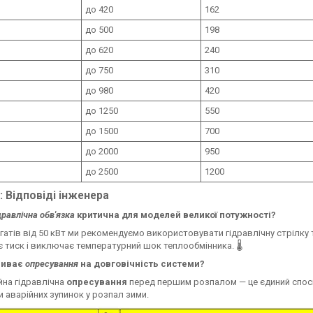
до 420
162
до 500
198
до 620
240
до 750
310
до 980
420
до 1250
550
до 1500
700
до 2000
950
до 2500
1200
: Відповіді інженера
дравлічна обв'язка
критична для моделей великої потужності?
гатів від 50 кВт ми рекомендуємо використовувати гідравлічну стрілку 
 тиск і виключає температурний шок теплообмінника. 🌡️
ливає
опресування
на довговічність системи?
на гідравлічна
опресування
перед першим розпалом — це єдиний спосі
ти аварійних зупинок у розпал зими.