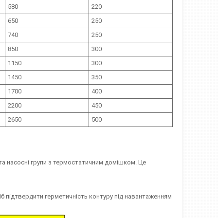
580
220
650
250
740
250
850
300
1150
300
1450
350
1700
400
2200
450
2650
500
та насосні групи з термостатичним домішком. Це
б підтвердити герметичність контуру під навантаженням