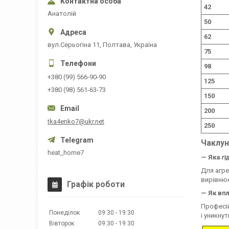
42
Анатолій
50
62
вул.Серьогіна 11, Полтава, Україна
75
98
+380 (99) 566-90-90
125
+380 (98) 561-63-73
150
200
tka4enko7@ukr.net
250
Чаклун
heat_home7
— Яка
гі
Для агре
вирівнює
Графік роботи
— Як вп
Професій
Понеділок
09:30
19:30
і уникну
Вівторок
09:30
19:30