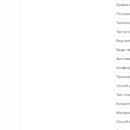
Країна
Потужн
Теплон
Тип кот
Вид па
Види т
Автома
Коефіці
Призна
Спосіб 
Тип топ
Кількіс
Матері
Спосіб 