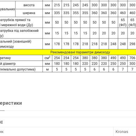
еристики
НІ
ик
Kronas