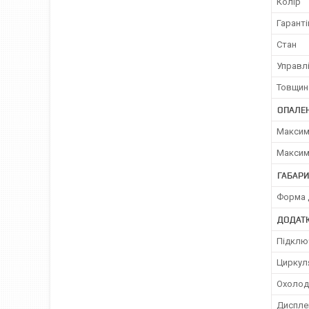
Колір
Гаранті
Стан
Управл
Товщин
ОПАЛЕ
Максим
Максим
ГАБАРИ
Форма 
ДОДАТК
Підклю
Циркул
Охолод
Диспле