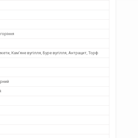
горіння
кети, Кам'яне вугілля, Буре вугілля, Антрацит, Торф
рний
й