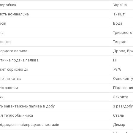
 виробник
Україна
ість номінальна
17 кВт
осій
Вода
ла
Тривалого 
льного
Тверде
вердого палива
Дрова, Бри
тична подача палива
Ні
єнт корисної дії
79 %
чення котла
Одноконту
установки
Підлогови
ки
Закрита
ть завантажень палива в добу
3 раз/добу
ал теплообмінника
Сталь
відведення відпрацьованих газів
Димар