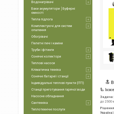
Водонагрівачі
Баки акумулятори │Буферні
ємності
Тепла підлога
Комплектуючі для систем
опалення
Обогрівачі
Пелетні печі і каміни
Труби і фітинги
Сонячні колектори
Теплові насоси
Кліматична техніка
Сонячні батареї і станції
🔝 
Індивідуальні теплові пункти (ІТП)
Станції приготування гарячої води
🦾 Інж
Насосне обладнання
Задача:
до 2500 
Сантехніка
Рішення
Теплотехнічні послуги
Україна