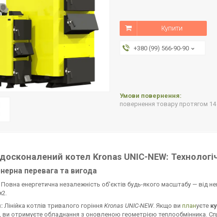
Купити
+380 (99) 566-90-90
повернення товару протягом 14
Вдосконалений котел Kronas UNIC-NEW: Технолог
енерна перевага та вигода
Повна енергетична незалежність об'єктів будь-якого масштабу — від 
м2.
:
Лінійка котлів тривалого горіння
Kronas UNIC-NEW
. Якщо ви
план
уєте
к
), ви отримуєте обладнання з оновленою геометрією теплообмінника. 