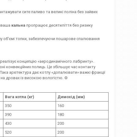
антажувати сите паливо та великі поліна без зайвих
о ваша
кальна
пропрацює десятиліття без ризику
у об'ємі топки, забезпечуючи пошарове спалювання
 реалізує концепцію «аеродинамічного лабіринту».
оні конвекційних полиць. Це збільшує час контакту
 Така архітектура дає котлу «допалювати» важкі фракції
на дровах із високою вологістю. ⚙️
Вага котла (кг)
Димохід (мм)
350
160
390
180
430
200
520
200