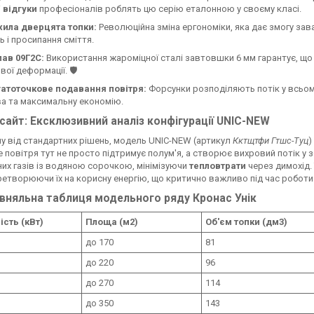
і
відгуки
професіоналів роблять цю серію еталонною у своєму класі.
хила дверцята топки:
Революційна зміна ергономіки, яка дає змогу зав
ь і просипання сміття.
ав 09Г2С:
Використання жароміцної сталі завтовшки 6 мм гарантує, щ
вої деформації. 🛡️
гатоточкове подавання повітря:
Форсунки розподіляють потік у всьом
а та максимальну економію.
Інсайт: Ексклюзивний аналіз конфігурації UNIC-NEW
ну від стандартних рішень, модель UNIC-NEW (артикул
Кктщтфи Гтшс-Туц
)
 повітря тут не просто підтримує полум'я, а створює вихровий потік у з
их газів із водяною сорочкою, мінімізуючи
тепловтрати
через димохід.
ретворюючи їх на корисну енергію, що критично важливо під час роботи 
івняльна таблиця модельного ряду Кронас Унік
сть (кВт)
Площа (м2)
Об'єм топки (дм3)
до 170
81
до 220
96
до 270
114
до 350
143