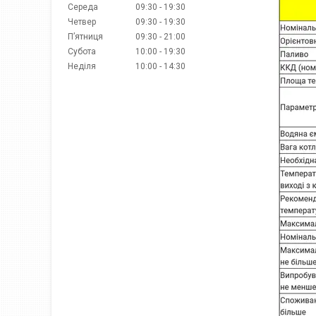
Середа
09:30
19:30
Четвер
09:30
19:30
Пʼятниця
09:30
21:00
Субота
10:00
19:30
Неділя
10:00
14:30