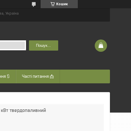
Кошик
ва, Україна
Пошук...
ня 🔃
Часті питання 📩
 кВт твердопаливний