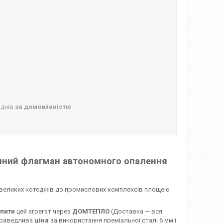
 днів
за домовленістю
ічний флагман автономного опалення
невеликих котеджів до промислових комплексів площею
упити
цей агрегат через
ДОМТЕПЛО
(Доставка — вся
Справедлива
ціна
за використання преміальної сталі 6 мм і