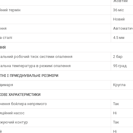
Жовтий
йний термін
36 міс
Новий
іння
Автомати
а сталі
4.5 мм
ННЯ
альний робочий тиск системи опалення
2 бар
альна температура в режимі опалення
95 град.
ТНІ І ПРИЄДНУВАЛЬНІ РОЗМІРИ
димаря
Кругла
ОВІ ХАРАКТЕРИСТИКИ
чення бойлера непрямого
Так
яційний насос
Ні
жуючий контур
Так
й
Ні