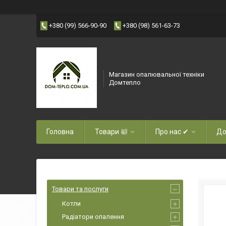
+380 (99) 566-90-90
+380 (98) 561-63-73
Магазин опалювальної техніки
Домтепло
Головна
Товари 🛀
Про нас ✔
До
Товари та послуги
Котли
Радіатори опалення