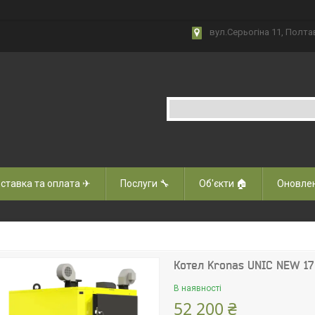
вул.Серьогіна 11, Полта
ставка та оплата ✈
Послуги 🔧
Об'єкти 🏠
Оновлен
Котел Kronas UNIC NEW 17
В наявності
52 200 ₴