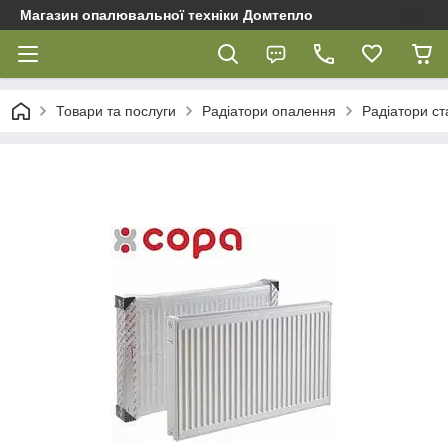
Магазин опалювальної техніки Домтепло
Товари та послуги
Радіатори опалення
Радіатори ст