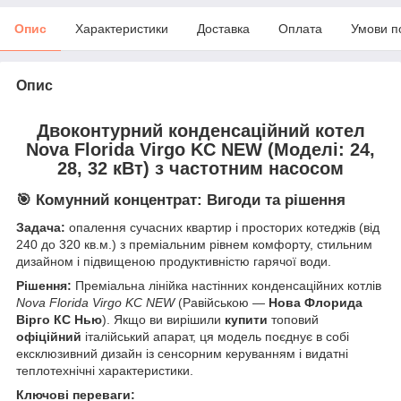
Опис
Характеристики
Доставка
Оплата
Умови п
Опис
Двоконтурний конденсаційний котел
Nova Florida Virgo KC NEW (Моделі: 24,
28, 32 кВт) з частотним насосом
🎯 Комунний концентрат: Вигоди та рішення
Задача:
опалення сучасних квартир і просторих котеджів (від
240 до 320 кв.м.) з преміальним рівнем комфорту, стильним
дизайном і підвищеною продуктивністю гарячої води.
Рішення:
Преміальна лінійка настінних конденсаційних котлів
Nova Florida Virgo KC NEW
(Равійською —
Нова Флорида
Вірго КС Нью
). Якщо ви вирішили
купити
топовий
офіційний
італійський апарат, ця модель поєднує в собі
ексклюзивний дизайн із сенсорним керуванням і видатні
теплотехнічні характеристики.
Ключові переваги: