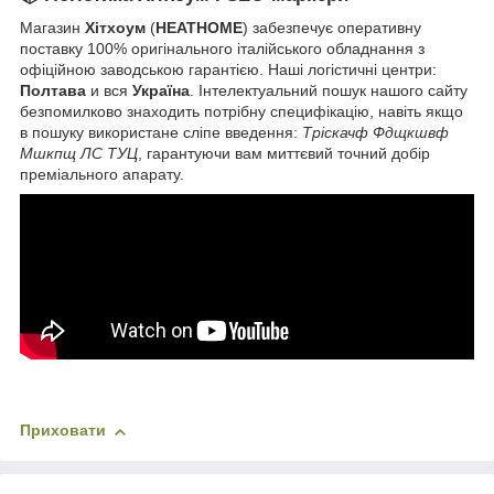
Магазин
Хітхоум
(
HEATHOME
) забезпечує оперативну
поставку 100% оригінального італійського обладнання з
офіційною заводською гарантією. Наші логістичні центри:
Полтава
и вся
Україна
. Інтелектуальний пошук нашого сайту
безпомилково знаходить потрібну специфікацію, навіть якщо
в пошуку використане сліпе введення:
Тріскачф Фдщкшвф
Мшкпщ ЛС ТУЦ
, гарантуючи вам миттєвий точний добір
преміального апарату.
Приховати