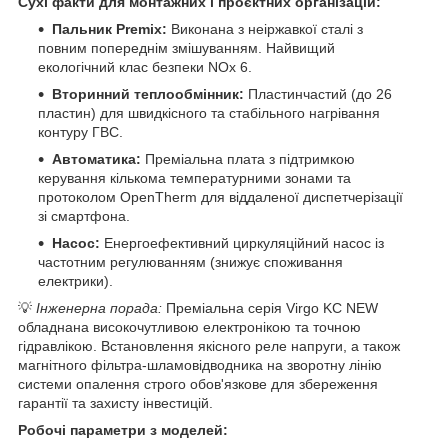
Сухі факти для монтажних і проєктних організацій:
Пальник Premix:
Виконана з неіржавкої сталі з
повним попереднім змішуванням. Найвищий
екологічний клас безпеки NOx 6.
Вторинний теплообмінник:
Пластинчастий (до 26
пластин) для швидкісного та стабільного нагрівання
контуру ГВС.
Автоматика:
Преміальна плата з підтримкою
керування кількома температурними зонами та
протоколом OpenTherm для віддаленої диспетчерізації
зі смартфона.
Насос:
Енергоефективний циркуляційний насос із
частотним регулюванням (знижує споживання
електрики).
💡
Інженерна порада:
Преміальна серія Virgo KC NEW
обладнана високочутливою електронікою та точною
гідравлікою. Встановлення якісного реле напруги, а також
магнітного фільтра-шламовідводника на зворотну лінію
системи опалення строго обов'язкове для збереження
гарантії та захисту інвестицій.
Робочі параметри з моделей: