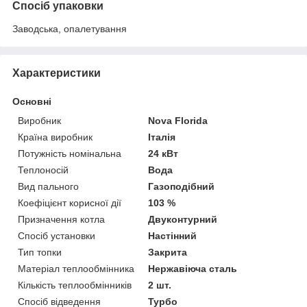
Спосіб упаковки
Заводська, опалетування
Характеристики
Основні
Виробник
Nova Florida
Країна виробник
Італія
Потужність номінальна
24 кВт
Теплоносій
Вода
Вид пального
Газоподібний
Коефіцієнт корисної дії
103 %
Призначення котла
Двуконтурний
Спосіб установки
Настінний
Тип топки
Закрита
Матеріал теплообмінника
Нержавіюча сталь
Кількість теплообмінників
2 шт.
Спосіб відведення
Турбо