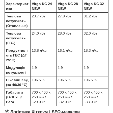
Характерист
Virgo KC 24
Virgo KC 28
Virgo KC 32
ика
NEW
NEW
NEW
Теплова
23.7 кВт
27.9 кВт
31.2 кВт
потужність
(Отоплення)
Теплова
24.0 кВт
28.0 кВт
32.0 кВт
потужність
(ГВС)
Продуктивні
13.8 л/хв
16.1 л/хв
18.3 л/хв
сть ГВС (ΔT
25°C)
Модуляція
1:9
1:9
1:9
потужності
Піковий ККД
106.5 %
106.5 %
106.5 %
(за 40/30 °C)
Габарити
700 х 400 х
700 х 400 х
700 х 400 х
(ВхШхГ)/
250 мм /
250 мм /
250 мм /
Вага
~29.0 кг
~32.0 кг
~33.0 кг
📦 Логістика Хітхоум і SEO-маркери