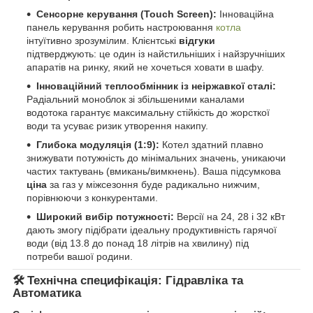
Сенсорне керування (Touch Screen):
Інноваційна
панель керування робить настроювання
котла
інтуїтивно зрозумілим. Клієнтські
відгуки
підтверджують: це один із найстильніших і найзручніших
апаратів на ринку, який не хочеться ховати в шафу.
Інноваційний теплообмінник із неіржавкої сталі:
Радіальний моноблок зі збільшеними каналами
водотока гарантує максимальну стійкість до жорсткої
води та усуває ризик утворення накипу.
Глибока модуляція (1:9):
Котел здатний плавно
знижувати потужність до мінімальних значень, уникаючи
частих тактувань (вмикань/вимкнень). Ваша підсумкова
ціна
за газ у міжсезоння буде радикально нижчим,
порівнюючи з конкурентами.
Широкий вибір потужності:
Версії на 24, 28 і 32 кВт
дають змогу підібрати ідеальну продуктивність гарячої
води (від 13.8 до понад 18 літрів на хвилину) під
потреби вашої родини.
🛠️ Технічна специфікація: Гідравліка та
Автоматика