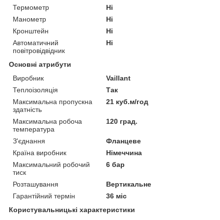
Термометр
Ні
Манометр
Ні
Кронштейн
Ні
Автоматичний
Ні
повітровідвідник
Основні атрибути
Виробник
Vaillant
Теплоізоляція
Так
Максимальна пропускна
21 куб.м/год
здатність
Максимальна робоча
120 град.
температура
З'єднання
Фланцеве
Країна виробник
Німеччина
Максимальний робочий
6 бар
тиск
Розташування
Вертикальне
Гарантійний термін
36 міс
Користувальницькі характеристики