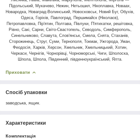
Підольський, Мукачево, Нежин, Нетьошил, Нікоплавка, Новаах,
Новародка, Новаград-Волинський, Новосковськ, Новий Буг, Обухів,
Одеса, Горіхів, Павлоград, Першимайск (Ніколаєв),
Петропавловка, Пір'ятин, Полтава, Півлуки, П'ятихатки, решітовка,
Рівно, Сакі, Сарни, Світо-Свастопель, Севодоль, Симферополь,
Синельниково, Славута, Слов'янськ, Смела, Снята, Стаханів,
Сторожинець, Струг, Суми, Тернополя, Токмак, Ужгорода, Уман,
Феодосія, Харків, Херсон, Хмельник, Хмельницький, Хотин,
Черкаси, Чернігів, Чорнорівці, Чорноморські, Чиги, Шполоска,
Шпола, Шпола, Південний, південноукраїнський, Ялта.
Приховати
Спосіб упаковки
заводська, ящик.
Характеристики
Комплектація