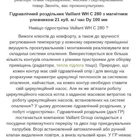
товар.Звоніть, вас проконсультуємо.
Гідравлічний роздільник Vaillant WH C 280
з магнітним
уловником 21 куб. м./ час Dy 100 мм
Навіщо гідрострілка Vaillant WH C 280 ?
Вимоги клієнтів до комфорту, а також до зручності
регулювання температур у кожному окремому приміщенні
змушують проєктувальників і монтажників реалізовувати все
складніші системи опалення. Використовується все більша
кількість контурів опалення з різними пристроями для обігріву
приміщень (радіатори,
тепла підлога
тощо). Природно, що
кожен контур має свій гідравлічний опір і для виходу на
розрахунки параметри циркуляції теплоносія за системою
опалення, найчастіше, на кожен контур необхідно ставити
свій циркуляційний насос. Але як же зв'язати роботу
циркуляційного насоса котла з заданою масовою витратою та
роботу циркуляційних насосів, встановлених на системі
опалення? У цьому допоможе гідравлічний роздільник, у
побуті «гідрострілка». Гідравлічний роздільник (далі ГР)
постачається компанією Vaillant Group складається з
посудини прямокутного перерізу та двох пар приєднувальних
патрубків. Вгорі встановлений автоматичний або ручний
клапан видалення повітря, а внизу кульовий кран. У ГР немає