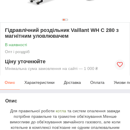
Гідравлічний роздільник Vaillant WH C 280 з
магнітним уловлювачем
В наявності
Опт і роздріб
Ціну уточнюйте
Мінімальна сума замовлення на сайті — 1 000 ₴
Опис
Характеристики
Доставка
Оплата
Умови п
Опис
Для правильної роботи
котла
та систем опалення завжди
потрібне правильне та грамотне обв'язування.Менше
вимогливе до обв'язування звичайного газового, але коли
котельне в комплексі пов'язане не одним опалювальним