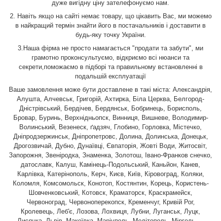
дуже вигідну ціну зателефонуємо нам.
2. Навіть якщо на сайті немає товару, що цікавить Вас, ми можемо
в найкращий термін знайти його в постачальників і доставити в
будь-яку точку України.
3.Наша фірма не просто намагається "продати та забути", ми
грамотно проконсультуємо, відкриємо всі нюанси та
секрети,поможаємо в підборі та правильному встановленні в
подальшій експлуатації
Ваше замовлення може бути доставлене в такі міста: Александрія,
Алушта, Алчевськ, Григорій, Ахтирка, Біла Церква, Белгород-
Дністрівський, Бердічев, Бердянськ, Бобринець, Борисполь,
Бровар, Буринь, Верхнідньопск, Винниця, Вишневе, Володимир-
Волинський, Везенеск, ґадзяч, Глобино, Горловка, Містечко,
Дніпродзержинськ, Дніпропетровс, Долина, Долинська, Донецьк,
Дрогозвичай, Дубно, Дунаївці, Євпаторія, Жовті Води, Житосвіт,
Запорожня, Звеніродка, Знаменка, Золотош, Івано-Франков снечко,
датославк, Калуш, Камінець-Подольський, Каньйон, Канев,
Карлівка, Катерінополь, Керч, Києв, Київ, Кіровоград, Коляки,
Коломля, Комсомольск, Конотоп, Костянтин, Корець, Користень-
Шовченковський, Котовск, Краматорск, Краскрамейск,
Червоноград, Червоноперекопск, Кременчуг, Кривій Рог,
Кролевець, Леб'є, Лозова, Лохвиця, Лубни, Луганськ, Луцк,
Лисянка, Львів, Макеївка, Маріуполь, Мелітополь, Мірголь ―