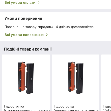
Всі умови оплати
Умови повернення
Повернення товару впродовж 14 днів за домовленістю
Всі умови повернення
Подібні товари компанії
Гідрострілка
Гідрострілка
Гідр
(гідровирівнювач,гідравлічний
(гідровирівнювач,гідравлічний
Vail