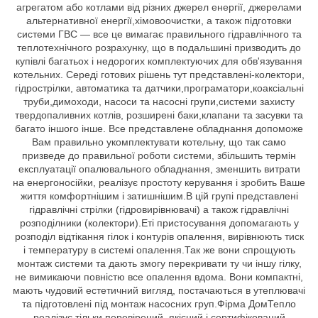
агрегатом або котлами від різних джерел енергії, джерелами
альтернативної енергії,хімовоочистки, а також підготовки
системи ГВС — все це вимагає правильного гідравлічного та
теплотехнічного розрахунку, що в подальшині призводить до
купівлі багатьох і недорогих комплектуючих для обв'язування
котельних. Середі готових рішень тут представлені-колектори,
гідрострілки, автоматика та датчики,програматори,коаксіальні
труби,димоходи, насоси та насосні групи,системи захисту
твердопаливних котлів, розширені баки,клапани та засувки та
багато іншого інше. Все представлене обладнання допоможе
Вам правильно укомплектувати котельну, що так само
призведе до правильної роботи системи, збільшить термін
експлуатації опалювального обладнання, зменшить витрати
на енергоносійки, реалізує простоту керування і зробить Ваше
життя комфортнішим і затишнішим.В цій групі представлені
гідравлічні стрілки (гідровирівнювачі) а також гідравлічні
розподілники (колектори).Еті пристосування допомагають у
розподіл відтікання гілок і контурів опалення, вирівнюють тиск
і температуру в системі опалення.Так же вони спрощують
монтаж системи та дають змогу перекривати ту чи іншу гілку,
не вимикаючи повністю все опалення вдома. Вони компактні,
мають чудовий естетичний вигляд, постачаються в утеплювачі
та підготовлені під монтаж насосних груп.Фірма ДомТепло
реалізує тільки перевірений, якісний і сертифікований