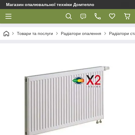
Магазин опалювальної техніки Домтепло
Товари та послуги
Радіатори опалення
Радіатори ст