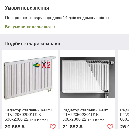
Умови повернення
Повернення товару впродовж 14 днів за домовленістю
Всі умови повернення
Подібні товари компанії
Радіатор сталевий Kermi
Радіатор сталевий Kermi
Раді
FTV220602001R1K
FTV220502301R1K
FTV
600x2000 22 тип нижні
500x2300 22 тип нижні
600x
під'єднання
під'єднання
під'
20 668
21 862
26 
₴
₴