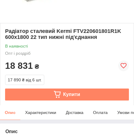
Радіатор сталевий Kermi FTV220601801R1K
600x1800 22 тип нижні під'єднання
В наявності
Опт і роздріб
18 831
₴
17 890 ₴
від 6 шт.
Купити
Опис
Характеристики
Доставка
Оплата
Умови п
Опис