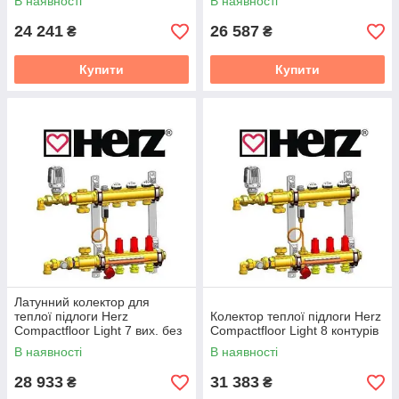
В наявності
В наявності
24 241
26 587
₴
₴
Купити
Купити
Латунний колектор для
теплої підлоги Herz
Колектор теплої підлоги Herz
Compactfloor Light 7 вих. без
Compactfloor Light 8 контурів
насоса
В наявності
В наявності
28 933
31 383
₴
₴