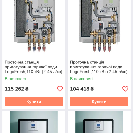
Проточна станція
Проточна станція
приготування гарячої води
приготування гарячої води
LogoFresh,110 кВт (2-45 л/хв)
LogoFresh,110 кВт (2-45 л/хв)
з рецерк. Meibes
без рецерк. Meibes
В наявності
В наявності
115 262
104 418
₴
₴
Купити
Купити