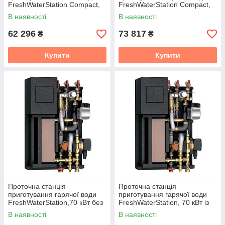
FreshWaterStation Compact,
FreshWaterStation Compact,
60 кВт без рецерк. Meibes
60 кВт з рецерк. Meibes
В наявності
В наявності
62 296
73 817
₴
₴
Купити
Купити
Проточна станція
Проточна станція
приготування гарячої води
приготування гарячої води
FreshWaterStation,70 кВт без
FreshWaterStation, 70 кВт із
рецерк. Meibes
рецерк. Meibes
В наявності
В наявності