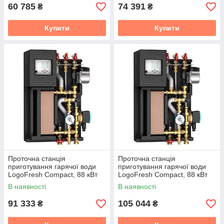
60 785
74 391
₴
₴
Купити
Купити
Проточна станція
Проточна станція
приготування гарячої води
приготування гарячої води
LogoFresh Compact, 88 кВт
LogoFresh Compact, 88 кВт
(2-36 л/хв) без рецерк.
(2-36 л/хв) з рецерк. Meibes
В наявності
В наявності
Meibes
91 333
105 044
₴
₴