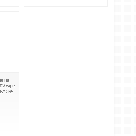
вання
BV type
ls* 265