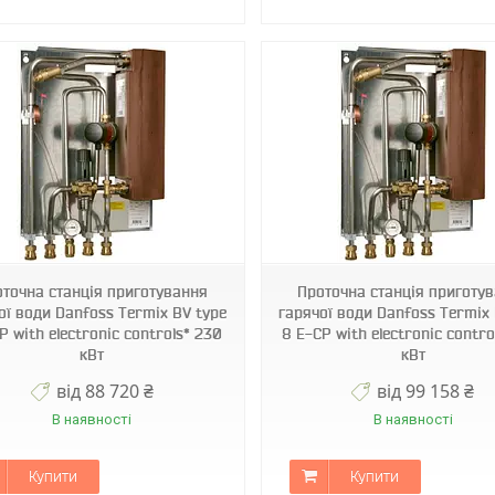
оточна станція приготування
Проточна станція приготу
ої води Danfoss Termix BV type
гарячої води Danfoss Termix 
P with electronic controls* 230
8 E-CP with electronic contro
кВт
кВт
від 88 720 ₴
від 99 158 ₴
В наявності
В наявності
Купити
Купити