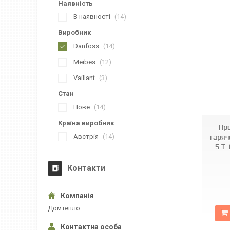
Наявність
В наявності
14
Виробник
Danfoss
14
Meibes
12
Vaillant
3
Стан
Нове
14
Країна виробник
Пр
Австрія
14
гаряч
5 T-
Контакти
Домтепло