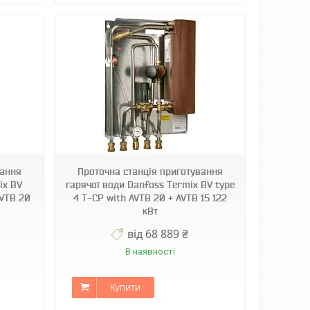
вання
Проточна станція приготування
ix BV
гарячої води Danfoss Termix BV type
AVTB 20
4 T-CP with AVTB 20 + AVTB 15 122
кВт
від 68 889 ₴
В наявності
Купити