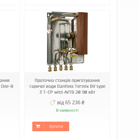
вання
Проточна станція приготування
x One-B
гарячої води Danfoss Termix BV type
3 T-CP with AVTB 20 90 кВт
від 65 236 ₴
В наявності
Купити