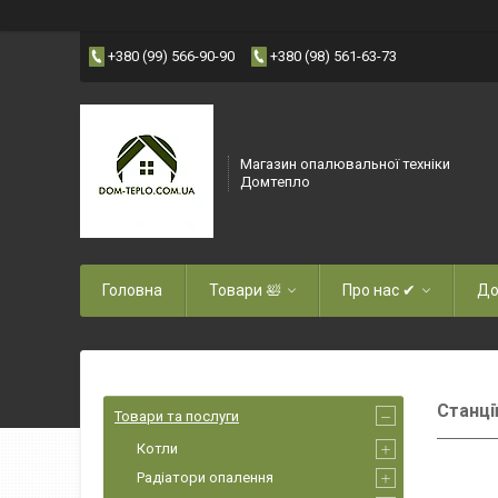
+380 (99) 566-90-90
+380 (98) 561-63-73
Магазин опалювальної техніки
Домтепло
Головна
Товари 🛀
Про нас ✔
До
Станці
Товари та послуги
Котли
Радіатори опалення