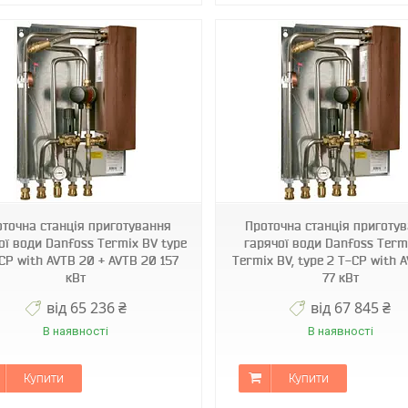
оточна станція приготування
Проточна станція приготу
ої води Danfoss Termix BV type
гарячої води Danfoss Term
CP with AVTB 20 + AVTB 20 157
Termix BV, type 2 T-CP with 
кВт
77 кВт
від 65 236 ₴
від 67 845 ₴
В наявності
В наявності
Купити
Купити