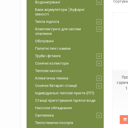
Водонагрівачі
Баки акумулятори │Буферні
ємності
Тепла підлога
Комплектуючі для систем
опалення
Обогрівачі
Пелетні печі і каміни
Труби і фітинги
Сонячні колектори
Теплові насоси
Пр
Кліматична техніка
гаряч
Сонячні батареї і станції
1
Індивідуальні теплові пункти (ІТП)
Станції приготування гарячої води
Насосне обладнання
Сантехніка
Теплотехнічні послуги