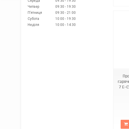
Середа
09:30
19:30
Четвер
09:30
19:30
Пʼятниця
09:30
21:00
Субота
10:00
19:30
Неділя
10:00
14:30
Пр
гаряч
7 E-C