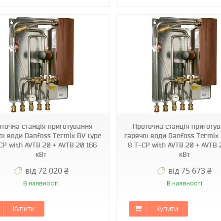
оточна станція приготування
Проточна станція приготу
ої води Danfoss Termix BV type
гарячої води Danfoss Termix 
CP with AVTB 20 + AVTB 20 166
8 T-CP with AVTB 20 + AVTB 
кВт
кВт
від 72 020 ₴
від 75 673 ₴
В наявності
В наявності
Купити
Купити