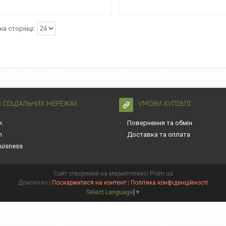
В СОЦІАЛЬНИХ МЕРЕЖАХ
УМОВИ КУПІВЛІ
k
Повернення та обмін
m
Доставка та оплата
uisness
Сайт створений на маркетплейсі
Prom.ua
Домтепло |
Поскаржитися на контент
|
Політика конфіденційності
Select Language
▼