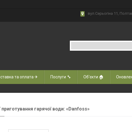
вул.Серьогіна 11, Полта
ставка та оплата ✈
Послуги 🔧
Об'єкти 🏠
Оновлен
ї приготування гарячої води: «Danfoss»