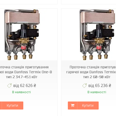
оточна станція приготування
Проточна станція приготу
чої води Danfoss Termix One-B
гарячої води Danfoss Termi
тип 2 34.7-45.1 кВт
тип 2 60-90 кВт
від 62 626 ₴
від 65 236 ₴
В наявності
В наявності
Купити
Купити