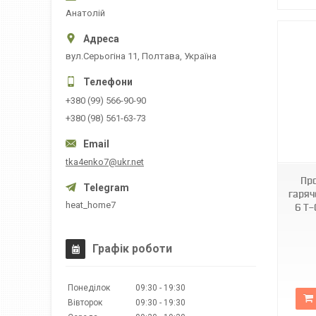
Анатолій
вул.Серьогіна 11, Полтава, Україна
+380 (99) 566-90-90
+380 (98) 561-63-73
tka4enko7@ukr.net
Пр
гаряч
heat_home7
6 T-
Графік роботи
Понеділок
09:30
19:30
Вівторок
09:30
19:30