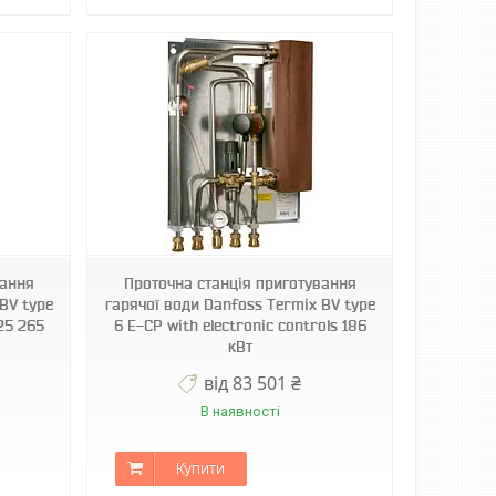
вання
Проточна станція приготування
BV type
гарячої води Danfoss Termix BV type
25 265
6 E-CP with electronic controls 186
кВт
від 83 501 ₴
В наявності
Купити