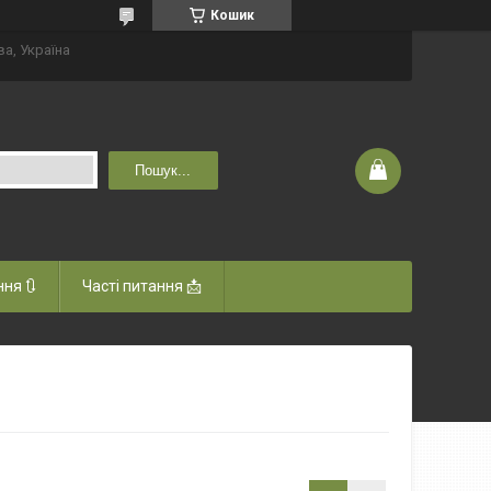
Кошик
ва, Україна
Пошук...
ня 🔃
Часті питання 📩