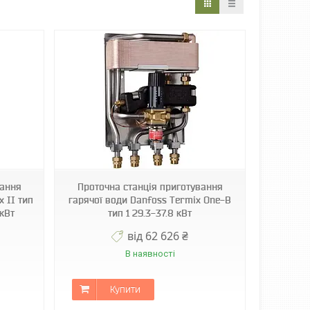
вання
Проточна станція приготування
x II тип
гарячої води Danfoss Termix One-B
 кВт
тип 1 29.3-37.8 кВт
від 62 626 ₴
В наявності
Купити