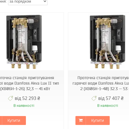
оточна станція приготування
Проточна станція приготу
ої води Danfoss Akva Lux II тип
гарячої води Danfoss Akva Lu
 (XB06H-1-26) 32,3 — 41 кВт
2 (XB06H-1-40) 32.3 — 53
від 52 293 ₴
від 57 407 ₴
В наявності
В наявності
Купити
Купити