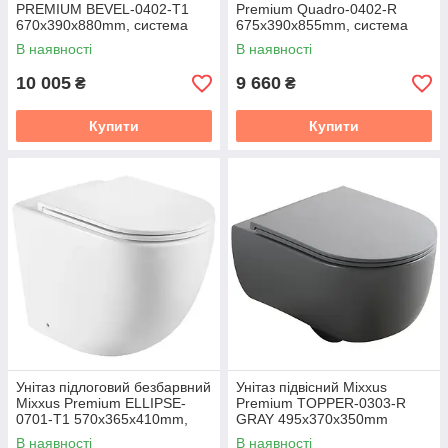
PREMIUM BEVEL-0402-T1
Premium Quadro-0402-R
670х390х880mm, система
675x390x855mm, система
змивання TORNADO 1.0
змиву RIMLESS (MP6458)
В наявності
В наявності
(MP6596)
10 005
9 660
₴
₴
Купити
Купити
Унітаз підлоговий безбарвний
Унітаз підвісний Mixxus
Mixxus Premium ELLIPSE-
Premium TOPPER-0303-R
0701-T1 570х365х410mm,
GRAY 495x370x350mm
система змивання TORNADO
система змиву RIMLESS
В наявності
В наявності