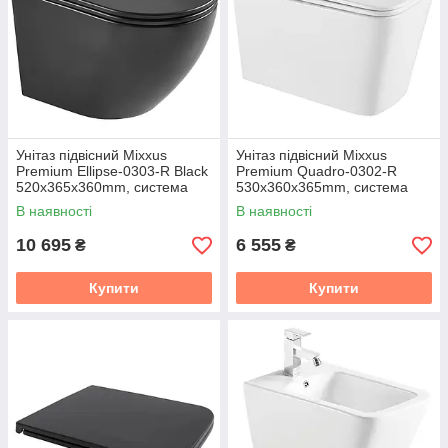
Унітаз підвісний Mixxus
Унітаз підвісний Mixxus
Premium Ellipse-0303-R Black
Premium Quadro-0302-R
520x365x360mm, система
530x360x365mm, система
змиву RIMLESS (MP6464)
змиву Rimless (MP6454)
В наявності
В наявності
10 695
6 555
₴
₴
Купити
Купити