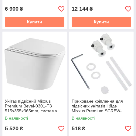
1.0 (MP6593)
(MP6657)
6 900
12 144
₴
₴
Купити
Купити
Унітаз підвісний Mixxus
Приховане кріплення для
Premium Bevel-0301-T3
підвісних унітазів і біде
515x355x365mm, система
Mixxus Premium SCREW-
змиву Tornado 3.0 (MP6472)
1902 (MP6608)
В наявності
В наявності
5 520
518
₴
₴