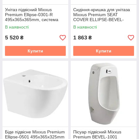
Унітаз підвісний Mixxus
Сидіння-кришка для унітаза
Premium Ellipse-0301-R
Mixxus Premium SEAT
495x365x365mm, система
COVER ELLIPSE-BEVEL-
змиву Rimless (MP6460)
WAVE-2001 з мікроліфтом
В наявності
В наявності
463х361х50mm (MP6609)
5 520
1 863
₴
₴
Купити
Купити
Біде підвісне Mixxus Premium
Пісуар підвісний Mixxus
Ellipse-0501 495x365x325mm
Premium BEVEL-1001