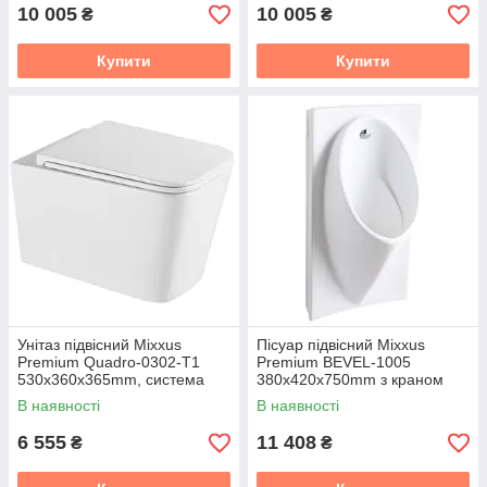
10 005
10 005
₴
₴
Купити
Купити
Унітаз підвісний Mixxus
Пісуар підвісний Mixxus
Premium Quadro-0302-T1
Premium BEVEL-1005
530x360x365mm, система
380x420x750mm з краном
змиву Tornado 1.0 (MP6456)
для пісуара (MP6664)
В наявності
В наявності
6 555
11 408
₴
₴