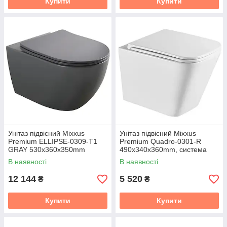
Купити
Купити
Унітаз підвісний Mixxus
Унітаз підвісний Mixxus
Premium ELLIPSE-0309-T1
Premium Quadro-0301-R
GRAY 530x360x350mm
490x340x360mm, система
система змиву TORNADO 1.0
змиву Rimless (MP6452)
В наявності
В наявності
(MP6655)
12 144
5 520
₴
₴
Купити
Купити