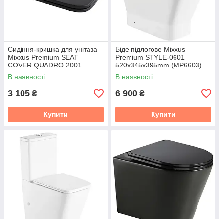
Сидіння-кришка для унітаза
Біде підлогове Mixxus
Mixxus Premium SEAT
Premium STYLE-0601
COVER QUADRO-2001
520х345х395mm (MP6603)
BLACK з мікроліфтом
В наявності
В наявності
427х344х39mm (MP6616)
3 105
6 900
₴
₴
Купити
Купити