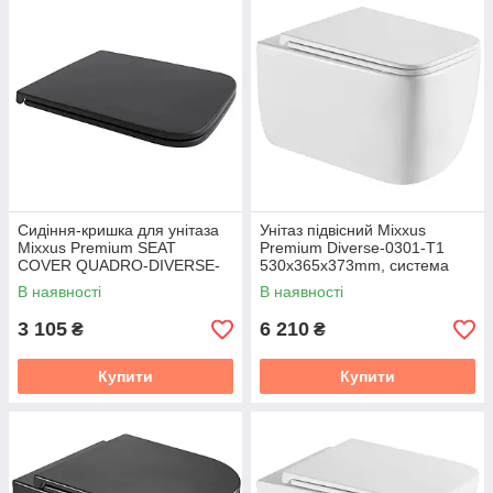
Сидіння-кришка для унітаза
Унітаз підвісний Mixxus
Mixxus Premium SEAT
Premium Diverse-0301-T1
COVER QUADRO-DIVERSE-
530x365x373mm, система
2001 BLACK з мікроліфтом
змиву Tornado 1.0 (MP6477)
В наявності
В наявності
448х357х37mm (MP6614)
3 105
6 210
₴
₴
Купити
Купити