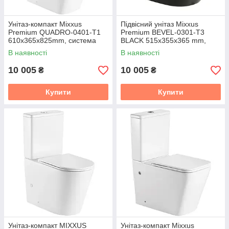
Унітаз-компакт Mixxus
Підвісний унітаз Mixxus
Premium QUADRO-0401-T1
Premium BEVEL-0301-T3
610х365х825mm, система
BLACK 515х355х365 mm,
змиву TORNADO 1.0
система змиву TORNADO 3.0
В наявності
В наявності
(MP6588)
(MP6595)
10 005
10 005
₴
₴
Купити
Купити
Унітаз-компакт MIXXUS
Унітаз-компакт Mixxus