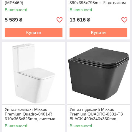
(MP6469)
390x395x795m з ІЧ-датчиком
автоматичного змиву
В наявності
В наявності
(MP6661)
5 589
13 616
₴
₴
Купити
Купити
Унітаз-компакт Mixxus
Унітаз підвісний Mixxus
Premium Quadro-0401-R
Premium QUADRO-0301-T3
610x365x825mm, система
BLACK 490х340х360mm,
змиву RIMLESS (MP6457)
система змиву TORNADO 3.0
В наявності
В наявності
(MP6587)