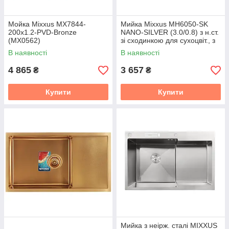
Мойка Mixxus MX7844-
Мийка Mixxus MH6050-SK
200x1.2-PVD-Bronze
NANO-SILVER (3.0/0.8) з н.ст.
(MX0562)
зі сходинкою для сухоцвіт., з
підст. під ножі (неірж.)
В наявності
В наявності
(MX1941)
4 865
3 657
₴
₴
Купити
Купити
Мийка з неірж. сталі MIXXUS