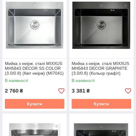
Мийка з неірж. сталі MIXXUS
Мийка з неірж. сталі MIXXUS
MH5843 DECOR SS COLOR
MH5843 DECOR GRAPHITE
(3.0/0.8) (Квіт неірж) (MI7041)
(3.0/0.8) (Кольор графіт)
(MI7042)
В наявності
В наявності
2 760
3 381
₴
₴
Купити
Купити