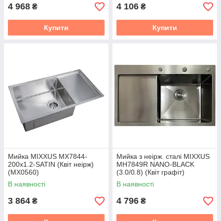
4 968
4 106
₴
₴
Купити
Купити
Мийка MIXXUS MX7844-
Мийка з неірж. сталі MIXXUS
200x1.2-SATIN (Квіт неірж)
MH7849R NANO-BLACK
(MX0560)
(3.0/0.8) (Квіт графіт)
(MI7051)
В наявності
В наявності
3 864
4 796
₴
₴