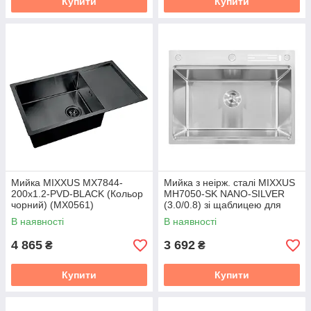
Купити
Купити
Мийка MIXXUS MX7844-
Мийка з неірж. сталі MIXXUS
200x1.2-PVD-BLACK (Кольор
MH7050-SK NANO-SILVER
чорний) (MX0561)
(3.0/0.8) зі щаблицею для
сушарки, з підставкою під
В наявності
В наявності
ножі (Квіт неірж) (MX1943)
4 865
3 692
₴
₴
Купити
Купити