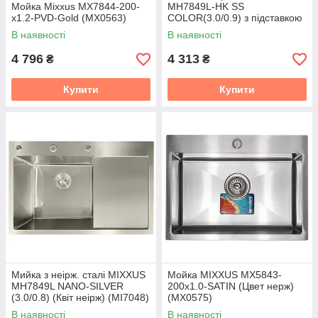
Мойка Mixxus MX7844-200-
MH7849L-HK SS
x1.2-PVD-Gold (MX0563)
COLOR(3.0/0.9) з підставкою
під ножі (Квіт неірж) (MX1935)
В наявності
В наявності
4 796
4 313
₴
₴
Купити
Купити
Мийка з неірж. сталі MIXXUS
Мойка MIXXUS MX5843-
MH7849L NANO-SILVER
200x1.0-SATIN (Цвет нерж)
(3.0/0.8) (Квіт неірж) (MI7048)
(MX0575)
В наявності
В наявності