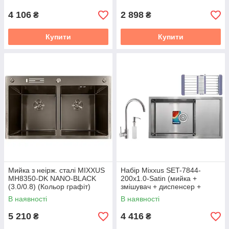
4 106
2 898
₴
₴
Купити
Купити
Мийка з неірж. сталі MIXXUS
Набір Mixxus SET-7844-
MH8350-DK NANO-BLACK
200x1.0-Satin (мийка +
(3.0/0.8) (Кольор графіт)
змішувач + диспенсер +
(MI7053)
сушарка для посуду)
В наявності
В наявності
(MX0582)
5 210
4 416
₴
₴