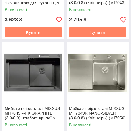
зі сходинкою для сухоцвіт., з
(3.0/0.8) (Квіт неірж) (MI7043)
підст. під ножі (нерж.)
В наявності
В наявності
(MX1939)
3 623
2 795
₴
₴
Купити
Купити
Мийка з неірж. сталі MIXXUS
Мийка з неірж. сталі MIXXUS
MH7849R-HK GRAPHITE
MH7849R NANO-SILVER
(3.0/0.9) "глибоке крило" з
(3.0/0.8) (Квіт неірж) (MI7050)
підставкою під ножі (Квіт
В наявності
В наявності
графіт) (MX1938)