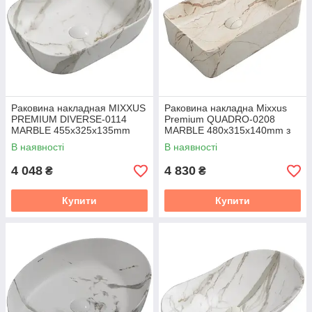
Раковина накладная MIXXUS
Раковина накладна Mixxus
PREMIUM DIVERSE-0114
Premium QUADRO-0208
MARBLE 455х325х135mm
MARBLE 480х315х140mm з
(MP6545)
переливом (MP6518)
В наявності
В наявності
4 048
4 830
₴
₴
Купити
Купити