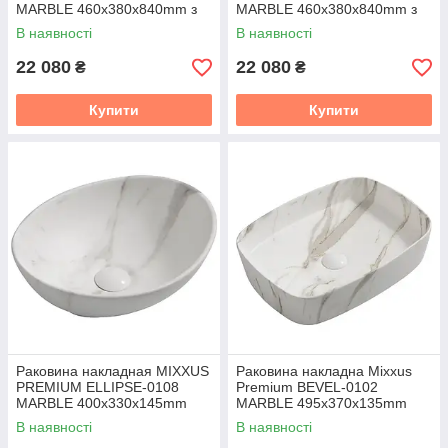
MARBLE 460х380х840mm з
MARBLE 460х380х840mm з
отвором під змішувач і
отвором під змішувач і
В наявності
В наявності
переливом (MP6575)
переливом (MP6576)
22 080
22 080
₴
₴
Купити
Купити
Раковина накладная MIXXUS
Раковина накладна Mixxus
PREMIUM ELLIPSE-0108
Premium BEVEL-0102
MARBLE 400х330х145mm
MARBLE 495х370х135mm
(MP6526)
(MP6519)
В наявності
В наявності