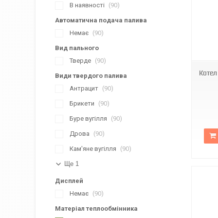
В наявності
90
Автоматична подача палива
Немає
90
Вид пального
Тверде
90
Котел
Види твердого палива
Антрацит
90
Брикети
90
Буре вугілля
90
Дрова
90
Кам'яне вугілля
90
Ще 1
Дисплей
Немає
90
Матеріал теплообмінника