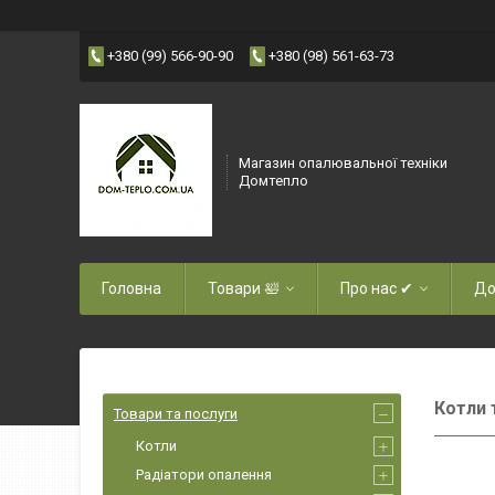
+380 (99) 566-90-90
+380 (98) 561-63-73
Магазин опалювальної техніки
Домтепло
Головна
Товари 🛀
Про нас ✔
До
Котли 
Товари та послуги
Котли
Радіатори опалення