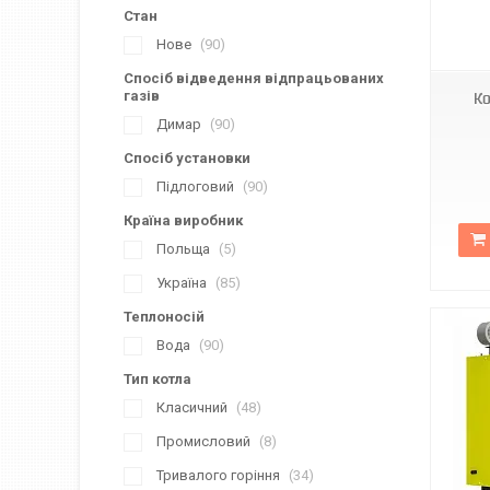
Стан
Нове
90
Спосіб відведення відпрацьованих
газів
Ко
Димар
90
Спосіб установки
Підлоговий
90
Країна виробник
Польща
5
Україна
85
Теплоносій
Вода
90
Тип котла
Класичний
48
Промисловий
8
Тривалого горіння
34