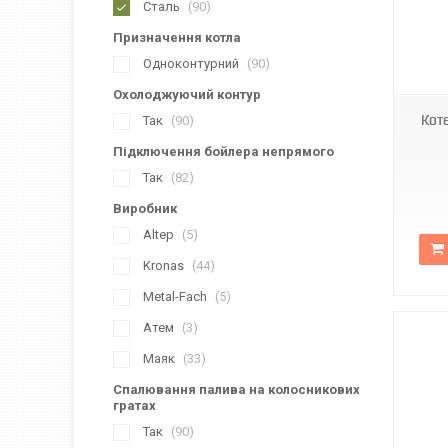
Сталь
90
Призначення котла
Одноконтурний
90
Охолоджуючий контур
Кот
Так
90
Підключення бойлера непрямого
Так
82
Виробник
Altep
5
Kronas
44
Metal-Fach
5
Атем
3
Маяк
33
Спалювання палива на колосникових
гратах
Так
90