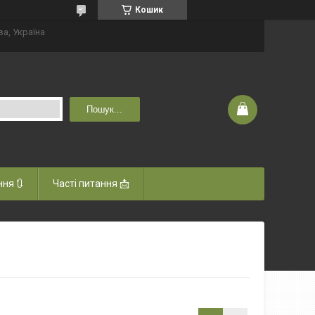
Кошик
ва, Україна
Пошук...
ня 🔃
Часті питання 📩