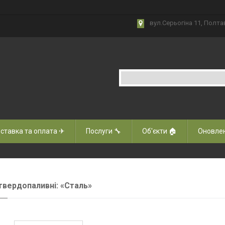
вул.Серьогіна 11, Полта
ставка та оплата ✈
Послуги 🔧
Об'єкти 🏠
Оновлен
твердопаливні: «Сталь»