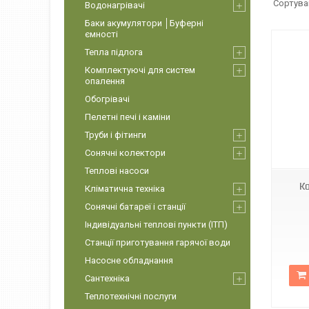
Водонагрівачі
Баки акумулятори │Буферні
ємності
Тепла підлога
Комплектуючі для систем
опалення
Обогрівачі
Пелетні печі і каміни
Труби і фітинги
Сонячні колектори
Теплові насоси
К
Кліматична техніка
Сонячні батареї і станції
Індивідуальні теплові пункти (ІТП)
Станції приготування гарячої води
Насосне обладнання
Сантехніка
Теплотехнічні послуги