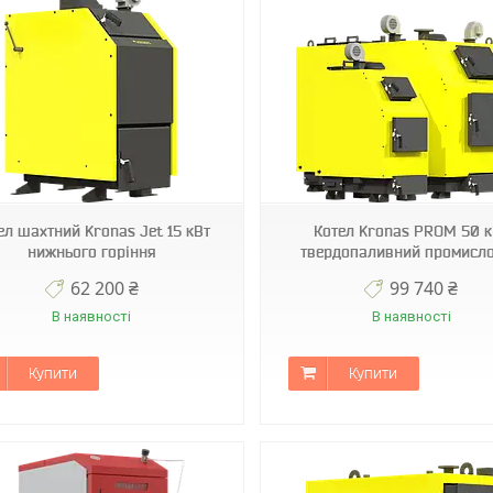
ел шахтний Kronas Jet 15 кВт
Котел Kronas PROM 50 к
нижнього горіння
твердопаливний промисл
62 200 ₴
99 740 ₴
В наявності
В наявності
Купити
Купити