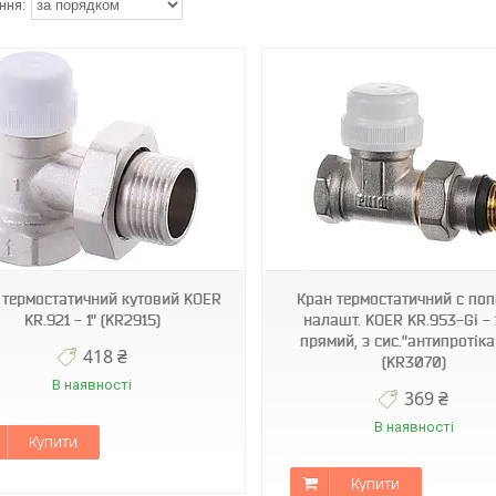
KR3070
KR3180
 термостатичний кутовий KOER
Кран термостатичний с поп
KR.921 - 1" (KR2915)
налашт. KOER KR.953-Gi - 
прямий, з сис."антипротік
418 ₴
(KR3070)
В наявності
369 ₴
В наявності
Купити
Купити