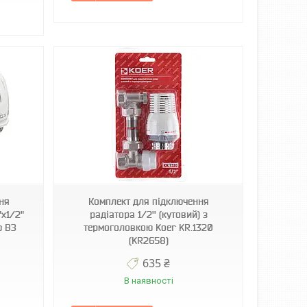
ня
Комплект для підключення
"x1/2"
радіатора 1/2'' (кутовий) з
ю ВЗ
термоголовкою Koer KR.1320
(KR2658)
635 ₴
В наявності