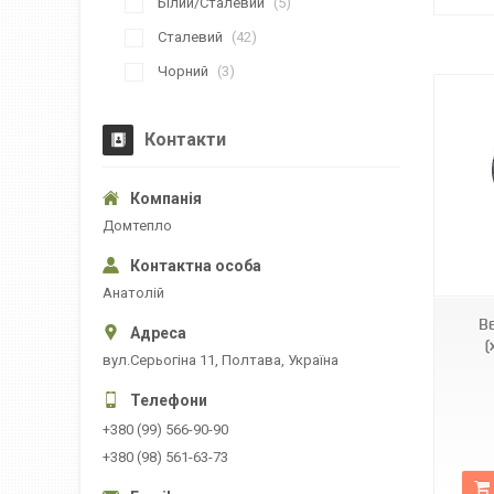
Білий/Сталевий
5
Сталевий
42
Чорний
3
Контакти
Домтепло
KR2821
Анатолій
В
(
вул.Серьогіна 11, Полтава, Україна
+380 (99) 566-90-90
+380 (98) 561-63-73