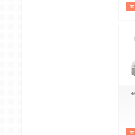
KR0003
Ве