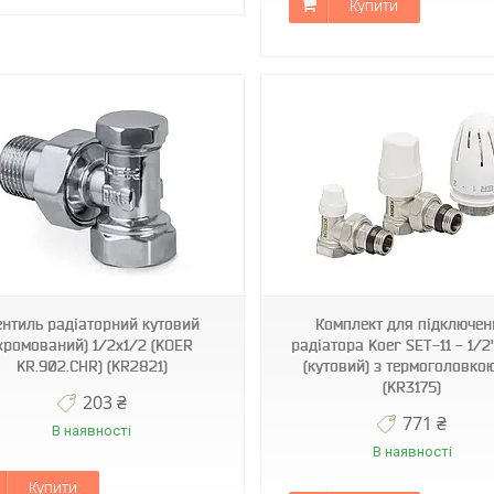
Купити
KR3175
KR2658
ентиль радіаторний кутовий
Комплект для підключен
хромований) 1/2x1/2 (KOER
радіатора Koer SET-11 - 1/2
KR.902.CHR) (KR2821)
(кутовий) з термоголовко
(KR3175)
203 ₴
771 ₴
В наявності
В наявності
Купити