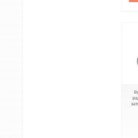
KR3115
В
ра
зат