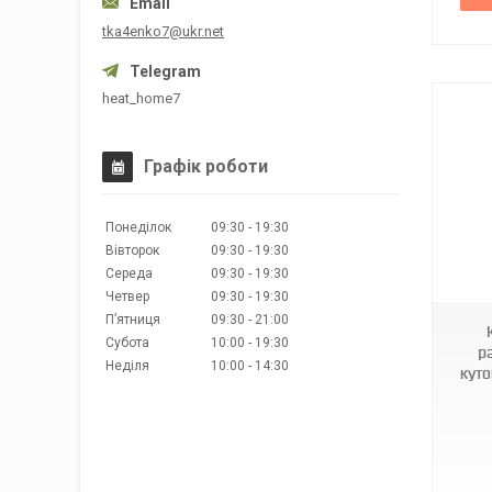
tka4enko7@ukr.net
heat_home7
Графік роботи
Понеділок
09:30
19:30
Вівторок
09:30
19:30
KR5284
Середа
09:30
19:30
Четвер
09:30
19:30
Пʼятниця
09:30
21:00
Субота
10:00
19:30
р
Неділя
10:00
14:30
куто