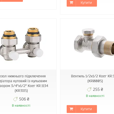
Купити
KR0005
KR3064
узол нижнього підключення
Вентиль 1/2x1/2 Koer KR.
діатора кутовий із кульовим
(KR0005)
вором 3/4"x1/2" Koer KR.1134
255 ₴
(KR3115)
В наявності
506 ₴
В наявності
Купити