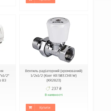
ня
Вентиль радіаторний (хромований)
"x1/2"
1/2x1/2 (Koer KR.903.CHR.W)
ю ВЗ
(KR2823)
237 ₴
В наявності
Купити