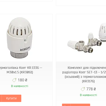
KR3176
KR2823
ермоголівка Koer KR.1336 —
Комплект для підключен
M30x1.5 (KR3061)
радіатора Koer SET-13 - 1/2
(осьовий) з термоголовко
180 ₴
(KR3176)
В наявності
778 ₴
В наявності
Купити