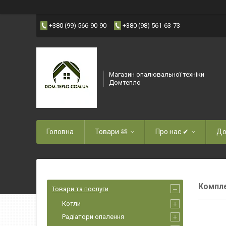
+380 (99) 566-90-90
+380 (98) 561-63-73
Магазин опалювальної техніки
Домтепло
Головна
Товари 🛀
Про нас ✔
До
Компле
Товари та послуги
Котли
Радіатори опалення