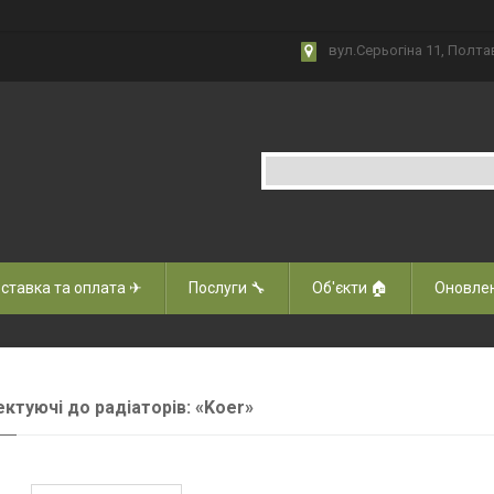
вул.Серьогіна 11, Полта
ставка та оплата ✈
Послуги 🔧
Об'єкти 🏠
Оновлен
ктуючі до радіаторів: «Koer»