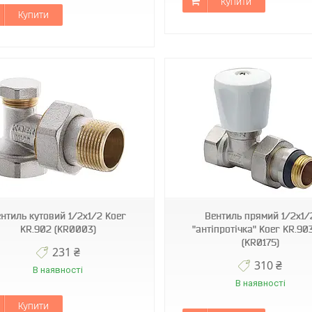
Купити
Купити
KR0175
KR5283
нтиль кутовий 1/2x1/2 Koer
Вентиль прямий 1/2x1/
KR.902 (KR0003)
"антіпротічка" Koer KR.90
(KR0175)
231 ₴
310 ₴
В наявності
В наявності
Купити