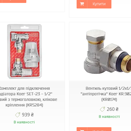
Купити
KR0174
KR3114
Комплект для підключення
Вентиль кутовий 1/2x1/
адіатора Koer SET-23 - 1/2''
"антіпротічка" Koer KR.90
вий з термоголовкою, клікове
(KR0174)
кріплення (KR5284)
260 ₴
939 ₴
В наявності
В наявності