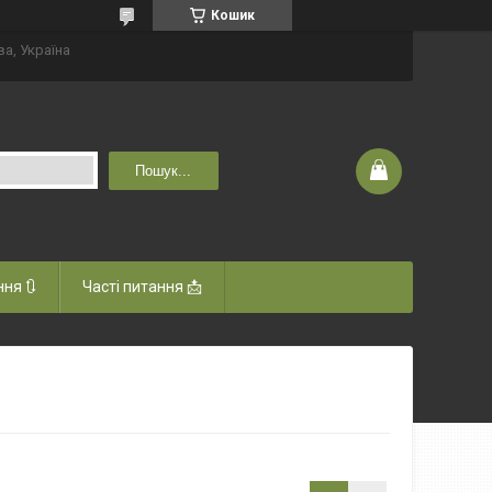
Кошик
ва, Україна
Пошук...
ня 🔃
Часті питання 📩