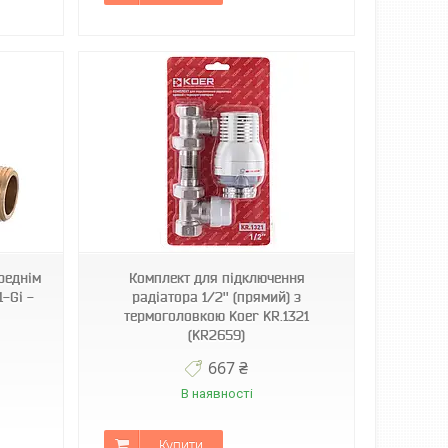
реднім
Комплект для підключення
-Gi -
радіатора 1/2'' (прямий) з
термоголовкою Koer KR.1321
(KR2659)
667 ₴
В наявності
Купити