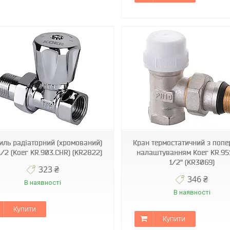
KR3069
KR2659
иль радіаторний (хромований)
Кран термостатичний з попе
1/2 (Koer KR.903.CHR) (KR2822)
налаштуванням Koer KR.951
1/2" (KR3069)
323 ₴
346 ₴
В наявності
В наявності
Купити
Купити