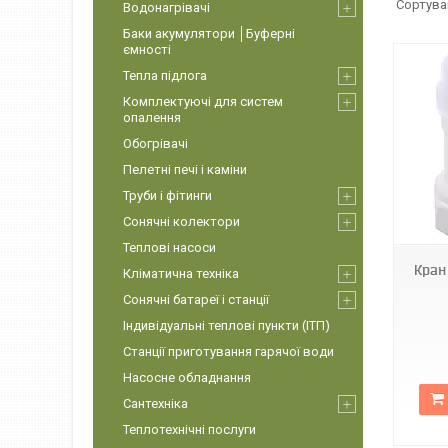
Водонагрівачі
Баки акумулятори │Буферні
ємності
Тепла підлога
Комплектуючі для систем
опалення
Обогрівачі
Пелетні печі і каміни
Труби і фітинги
KR2915
Сонячні колектори
Теплові насоси
Кран
Кліматична техніка
Сонячні батареї і станції
Індивідуальні теплові пункти (ІТП)
Станції приготування гарячої води
Насосне обладнання
Сантехніка
Теплотехнічні послуги