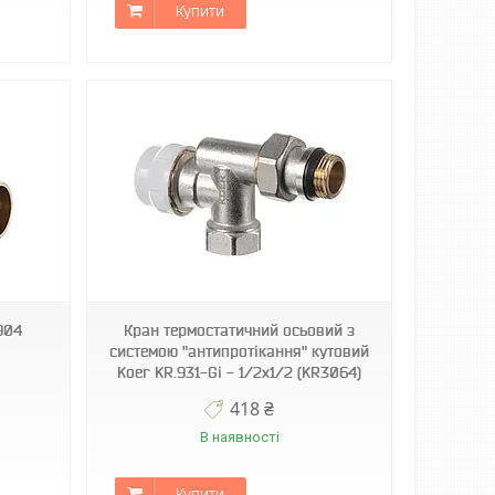
Купити
904
Кран термостатичний осьовий з
системою "антипротікання" кутовий
Koer KR.931-Gi - 1/2x1/2 (KR3064)
418 ₴
В наявності
Купити