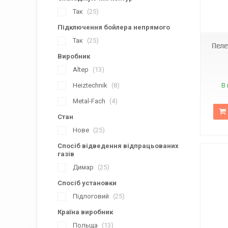
Так
25
Підключення бойлера непрямого
Так
25
Пеле
Виробник
Altep
13
Heiztechnik
8
В 
Metal-Fach
4
Стан
Нове
25
Спосіб відведення відпрацьованих
газів
Димар
25
Спосіб установки
Підлоговий
25
Країна виробник
Польща
13