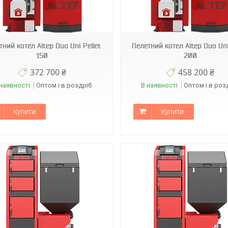
тний котел Altep Duo Uni Pellet
Пелетний котел Altep Duo Uni
150
200
372 700 ₴
458 200 ₴
наявності
Оптом і в роздріб
В наявності
Оптом і в роз
Купити
Купити