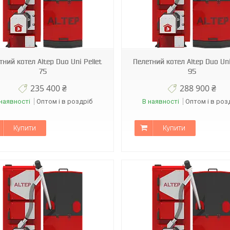
тний котел Altep Duo Uni Pellet
Пелетний котел Altep Duo Uni
75
95
235 400 ₴
288 900 ₴
наявності
Оптом і в роздріб
В наявності
Оптом і в роз
Купити
Купити