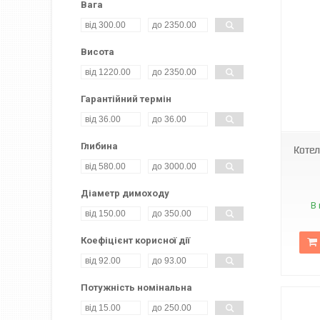
Вага
Висота
Гарантійний термін
Глибина
Котел
Діаметр димоходу
В 
Коефіцієнт корисної дії
Потужність номінальна