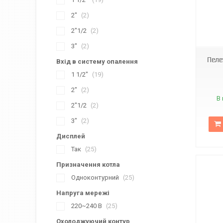
2"
2
2"1/2
2
3"
2
Пеле
Вхід в систему опалення
1 1/2"
19
2"
2
В 
2"1/2
2
3"
2
Дисплей
Так
25
Призначення котла
Одноконтурний
25
Напруга мережі
220~240 В
25
Охолоджуючий контур