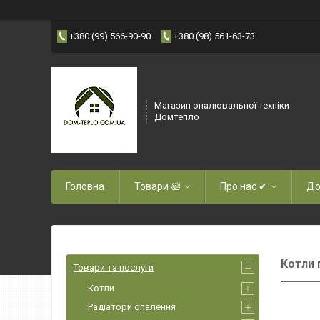
+380 (99) 566-90-90
+380 (98) 561-63-73
Магазин опалювальної техніки
Домтепло
Головна
Товари 🛀
Про нас ✔
До
Котли 
Товари та послуги
Котли
Радіатори опалення