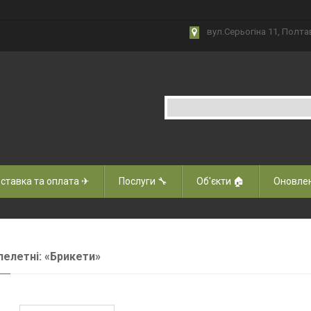
вул.Серьогіна 11, Полта
ставка та оплата ✈
Послуги 🔧
Об'єкти 🏠
Оновлен
пелетні: «Брикети»