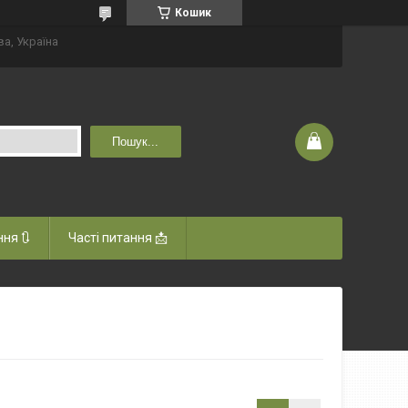
Кошик
ва, Україна
Пошук...
ня 🔃
Часті питання 📩