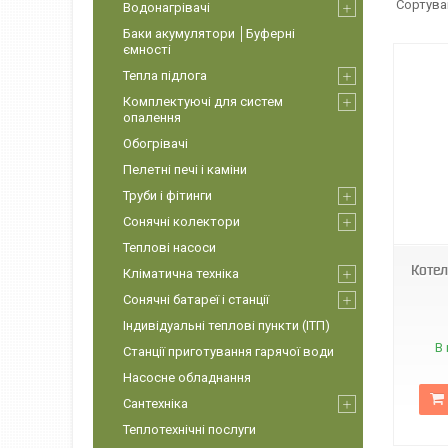
Водонагрівачі
Баки акумулятори │Буферні
ємності
Тепла підлога
Комплектуючі для систем
опалення
Обогрівачі
Пелетні печі і каміни
Труби і фітинги
Сонячні колектори
Теплові насоси
Котел
Кліматична техніка
Сонячні батареї і станції
Індивідуальні теплові пункти (ІТП)
В 
Станції приготування гарячої води
Насосне обладнання
Сантехніка
Теплотехнічні послуги