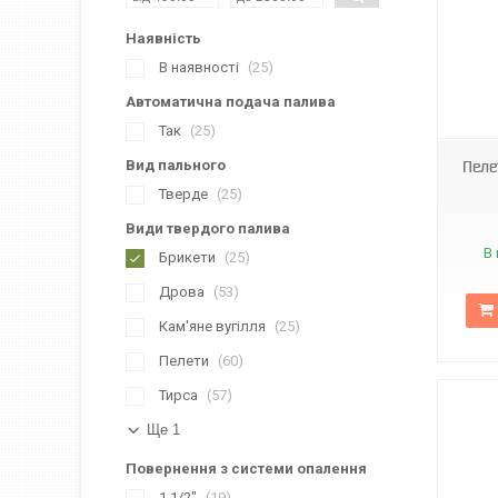
Наявність
В наявності
25
Автоматична подача палива
Так
25
Вид пального
Пеле
Тверде
25
Види твердого палива
В 
Брикети
25
Дрова
53
Кам'яне вугілля
25
Пелети
60
Тирса
57
Ще 1
Повернення з системи опалення
1 1/2"
19