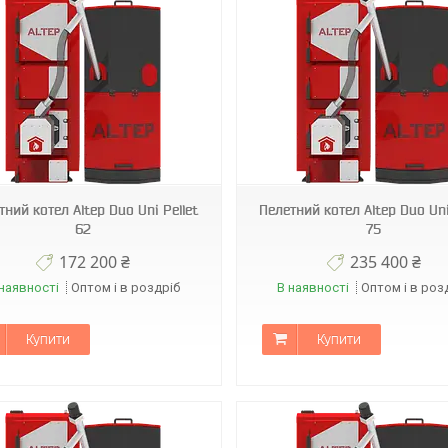
тний котел Altep Duo Uni Pellet
Пелетний котел Altep Duo Uni
62
75
172 200 ₴
235 400 ₴
наявності
Оптом і в роздріб
В наявності
Оптом і в роз
Купити
Купити