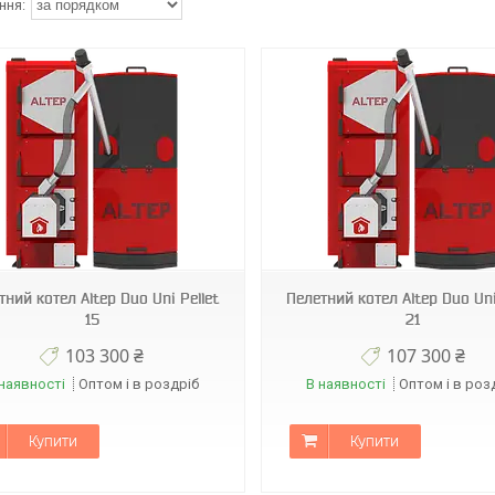
тний котел Altep Duo Uni Pellet
Пелетний котел Altep Duo Uni
15
21
103 300 ₴
107 300 ₴
наявності
Оптом і в роздріб
В наявності
Оптом і в роз
Купити
Купити