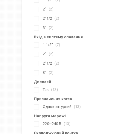
2"
2
2"1/2
2
3"
2
Вхід в систему опалення
1 1/2"
7
2"
2
2"1/2
2
3"
2
Дисплей
Так
13
Призначення котла
Одноконтурний
13
Напруга мережі
220~240 В
13
Охолоджуючий контур