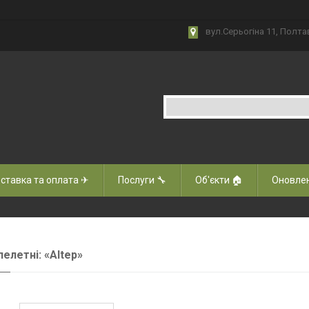
вул.Серьогіна 11, Полта
ставка та оплата ✈
Послуги 🔧
Об'єкти 🏠
Оновлен
пелетні: «Altep»