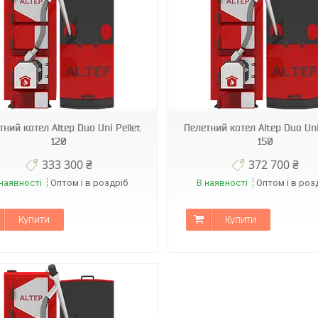
тний котел Altep Duo Uni Pellet
Пелетний котел Altep Duo Uni
120
150
333 300 ₴
372 700 ₴
наявності
Оптом і в роздріб
В наявності
Оптом і в роз
Купити
Купити