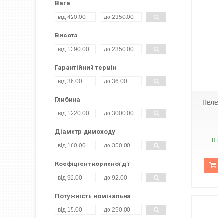
Вага
Висота
Гарантійний термін
Глибина
Пеле
Діаметр димоходу
В 
Коефіцієнт корисної дії
Потужність номінальна