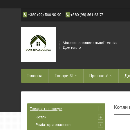
+380 (99) 566-90-90
+380 (98) 561-63-73
Магазин опалювальної техніки
Домтепло
Головна
Товари 🛀
Про нас ✔
До
Котли 
Товари та послуги
Котли
Радіатори опалення