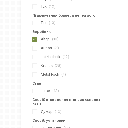
Так
13
Підключення бойлера непрямого
Так
13
Виробник
Altep
13
Atmos
3
Heiztechnik
12
Kronas
28
Metal-Fach
4
Стан
Нове
13
Спосіб відведення відпрацьованих
газів
Димар
13
Спосіб установки
Підлоговий
13