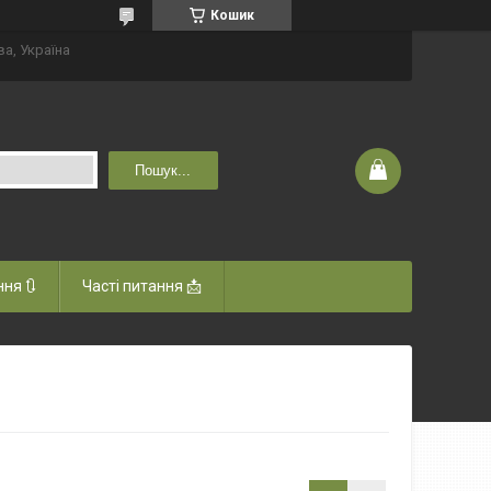
Кошик
ва, Україна
Пошук...
ня 🔃
Часті питання 📩