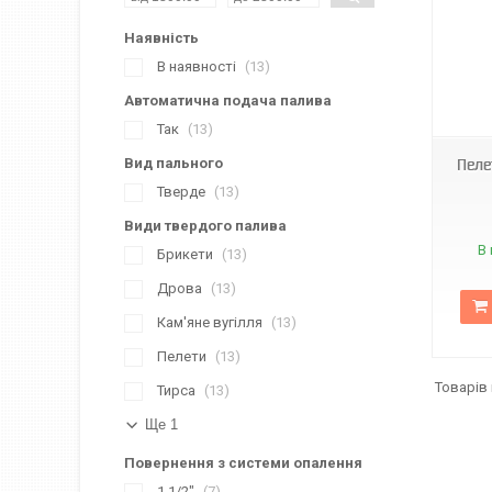
Наявність
В наявності
13
Автоматична подача палива
Так
13
Вид пального
Пеле
Тверде
13
Види твердого палива
В 
Брикети
13
Дрова
13
Кам'яне вугілля
13
Пелети
13
Тирса
13
Ще 1
Повернення з системи опалення
1 1/2"
7