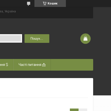
Кошик
ва, Україна
Пошук...
ня 🔃
Часті питання 📩