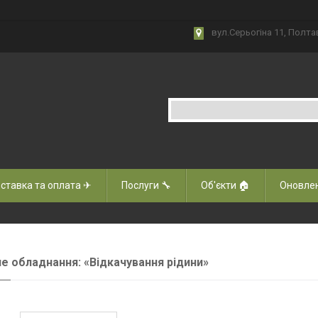
вул.Серьогіна 11, Полта
ставка та оплата ✈
Послуги 🔧
Об'єкти 🏠
Оновлен
е обладнання: «Відкачування рідини»