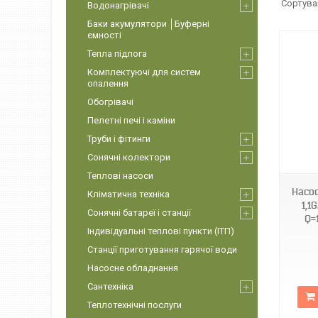
Водонагрівачі
Баки акумулятори │Буферні
ємності
Тепла підлога
Комплектуючі для систем
опалення
Обогрівачі
Пелетні печі і каміни
Труби і фітинги
TF3348
Сонячні колектори
Теплові насоси
Насос
Кліматична техніка
1,1
Сонячні батареї і станції
Q=
Індивідуальні теплові пункти (ІТП)
Станції приготування гарячої води
Насосне обладнання
Сантехніка
Теплотехнічні послуги