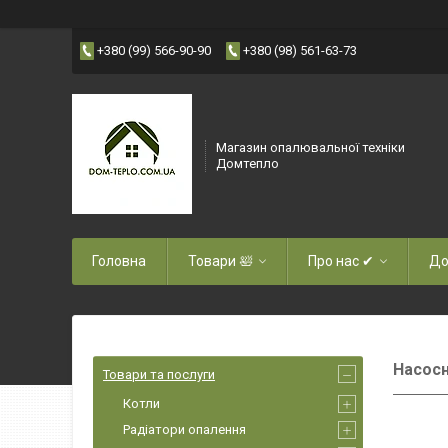
+380 (99) 566-90-90
+380 (98) 561-63-73
Магазин опалювальної техніки
Домтепло
Головна
Товари 🛀
Про нас ✔
До
Насосн
Товари та послуги
Котли
Радіатори опалення