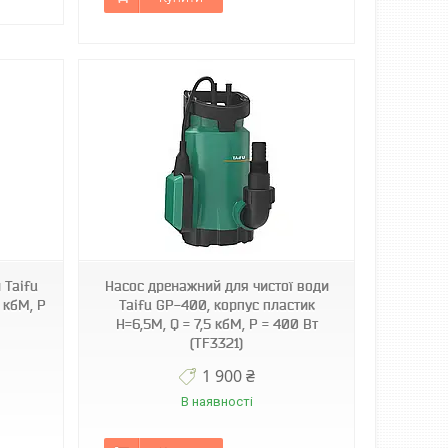
 Taifu
Насос дренажний для чистої води
 кбМ, P
Taifu GP-400, корпус пластик
Н=6,5М, Q = 7,5 кбМ, P = 400 Вт
(TF3321)
1 900 ₴
В наявності