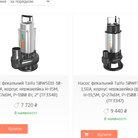
TF3347
TF0027
 фекальний Taifu 50WSD11-10-
Насос фекальний Taifu 50WF
GA, корпус нержавейка Н=15М,
1,5GA, корпус нержавейка (
17кбМ, P=1100 Вт, 2" (TF3348)
Н=19,5М, Q=27кбМ, P=1500 
(TF3347)
7 720 ₴
9 440 ₴
В наявності
В наявності
Купити
Купити