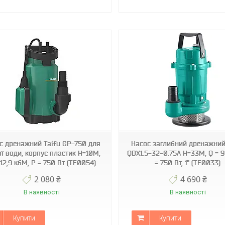
TF0033
TF3321
с дренажний Taifu GP-750 для
Насос заглибний дренажний
ої води, корпус пластик Н=10М,
QDX1.5-32-0.75A Н=33М, Q = 9
 12,9 кбМ, P = 750 Вт (TF0054)
= 750 Вт, 1" (TF0033)
2 080 ₴
4 690 ₴
В наявності
В наявності
Купити
Купити