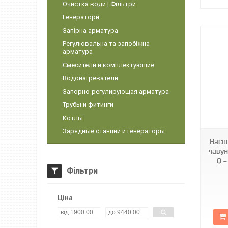
Очистка води | Фільтри
Генератори
Запірна арматура
Регулювальна та запобіжна
арматура
Смесители и комплектующие
Водонагреватели
Запорно-регулирующая арматура
Трубы и фитинги
TF0034
Котлы
Зарядные станции и генераторы
Насо
чавун
Q =
Фільтри
Ціна