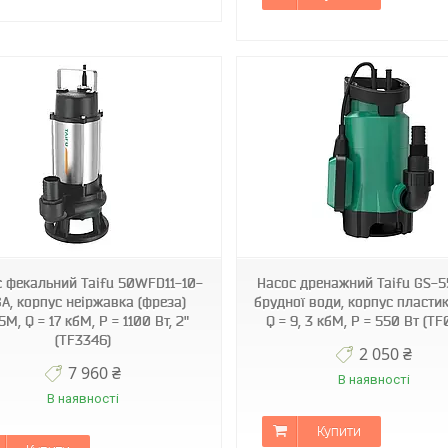
TF0058
TF3324
 фекальний Taifu 50WFD11-10-
Насос дренажний Taifu GS-5
1GA, корпус неіржавка (фреза)
брудної води, корпус пласти
5М, Q = 17 кбМ, P = 1100 Вт, 2"
Q = 9, 3 кбМ, P = 550 Вт (T
(TF3346)
2 050 ₴
7 960 ₴
В наявності
В наявності
Купити