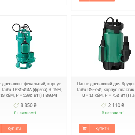
TF3323
TF3322
с дренажно-фекальний, корпус
Насос дренажний для брудно
 Taifu TPS1500A (фреза) Н=15М,
Taifu GS-750, корпус пластик
 19 кбМ, P = 1500 Вт (TF0034)
Q = 13 кбМ, P = 750 Вт (TF
8 850 ₴
2 110 ₴
В наявності
В наявності
Купити
Купити