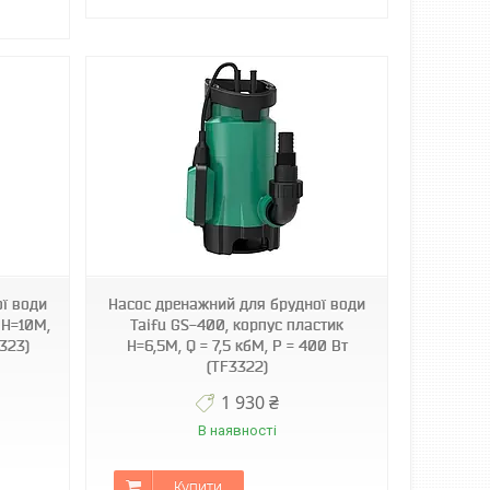
ї води
Насос дренажний для брудної води
 Н=10М,
Taifu GS-400, корпус пластик
3323)
Н=6,5М, Q = 7,5 кбМ, P = 400 Вт
(TF3322)
1 930 ₴
В наявності
Купити