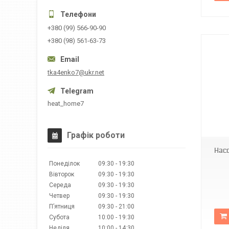
+380 (99) 566-90-90
+380 (98) 561-63-73
tka4enko7@ukr.net
heat_home7
FT3174
Графік роботи
Насо
Понеділок
09:30
19:30
Вівторок
09:30
19:30
Середа
09:30
19:30
Четвер
09:30
19:30
Пʼятниця
09:30
21:00
Субота
10:00
19:30
Неділя
10:00
14:30