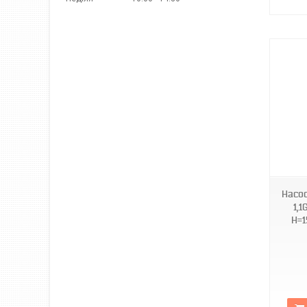
TF3346
Насос
1,
Н=1