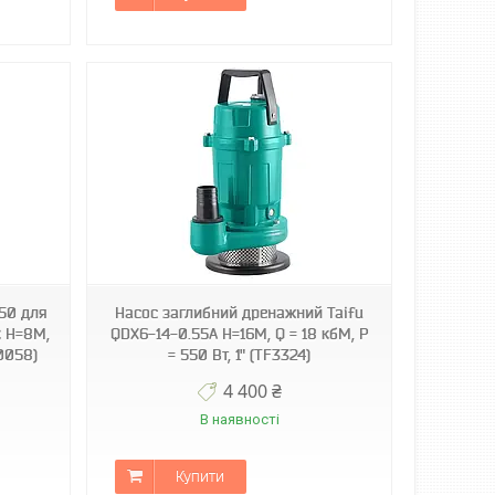
50 для
Насос заглибний дренажний Taifu
к Н=8М,
QDX6-14-0.55A Н=16М, Q = 18 кбМ, P
F0058)
= 550 Вт, 1" (TF3324)
4 400 ₴
В наявності
Купити