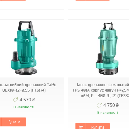
TF3320
TF3352
с заглибний дренажний Taifu
Насос дренажно-фекальний
QDX10-12-0.55 (FT3174)
TPS 401A корпус чавун Н=7,5М
кбМ, P = 400 Вт, 2" (TF33
4 570 ₴
4 750 ₴
В наявності
В наявності
Купити
Купити