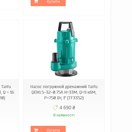
Купити
 Taifu
Насос погружной дренажний Taifu
, Q = 16
QDX1.5-32-0.75A Н=33М, Q=9 кбМ,
20)
P=750 Вт, 1" (TF3352)
4 690 ₴
В наявності
Купити