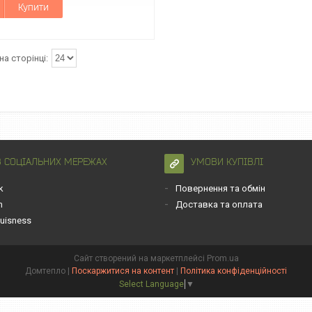
Купити
В СОЦІАЛЬНИХ МЕРЕЖАХ
УМОВИ КУПІВЛІ
k
Повернення та обмін
m
Доставка та оплата
uisness
Сайт створений на маркетплейсі
Prom.ua
Домтепло |
Поскаржитися на контент
|
Політика конфіденційності
Select Language
▼