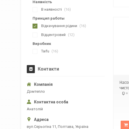
Наявність
В наявності
16
Принцип работы
Відкачування рідини
16
Відцентровий
12
Виробник
Taifu
16
TF0054
Контакти
Насо
чист
Домтепло
Q =
Анатолій
вул.Серьогіна 11, Полтава, Україна