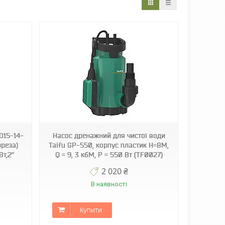
D15-14-
Насос дренажний для чистої води
фреза)
Taifu GP-550, корпус пластик Н=8М,
Вт,2"
Q = 9, 3 кбМ, P = 550 Вт (TF0027)
2 020 ₴
В наявності
Купити