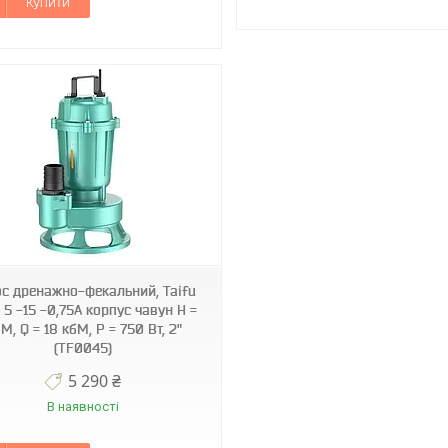
Купити
с дренажно-фекальний, Taifu
5 -15 -0,75A корпус чавун H =
 М, Q = 18 кбМ, P = 750 Вт, 2"
(TF0045)
5 290 ₴
В наявності