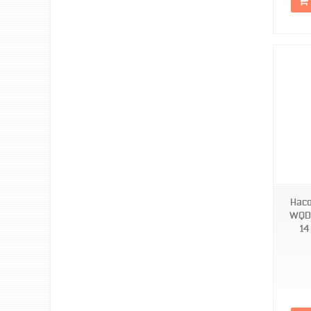
TF0045
Насо
WQD 
14