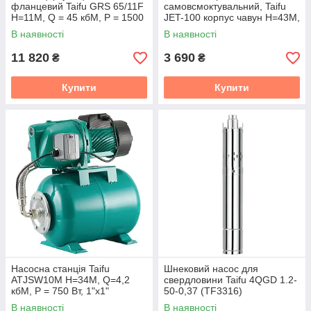
фланцевий Taifu GRS 65/11F
самовсмоктувальний, Taifu
Н=11М, Q = 45 кбМ, P = 1500
JET-100 корпус чавун Н=43М,
Вт, 380 V (TF0052)
Q = 3,6 кбМ, P = 750 Вт, 1"x 1"
В наявності
В наявності
(TF0029)
11 820
3 690
₴
₴
Купити
Купити
Насосна станція Taifu
Шнековий насос для
ATJSW10M Н=34М, Q=4,2
свердловини Taifu 4QGD 1.2-
кбМ, P = 750 Вт, 1"x1"
50-0,37 (TF3316)
(TF0038)
В наявності
В наявності