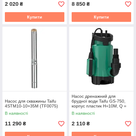
2 020
8 850
₴
₴
Купити
Купити
Насос дренажний для
Насос для скважины Taifu
брудної води Taifu GS-750,
4STM10-10+35M (TF0075)
корпус пластик Н=10М, Q =
13 кбМ, P = 750 Вт (TF3323)
В наявності
В наявності
11 290
2 110
₴
₴