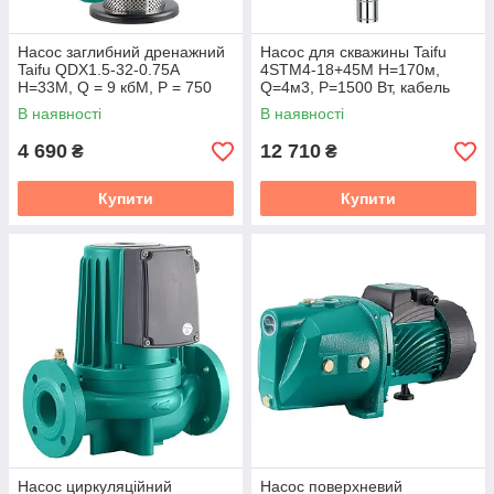
Насос заглибний дренажний
Насос для скважины Taifu
Taifu QDX1.5-32-0.75A
4STM4-18+45M Н=170м,
Н=33М, Q = 9 кбМ, P = 750
Q=4м3, P=1500 Вт, кабель
Вт, 1" (TF0033)
45м, 1"x1/4" (TF0070)
В наявності
В наявності
4 690
12 710
₴
₴
Купити
Купити
Насос циркуляційний
Насос поверхневий