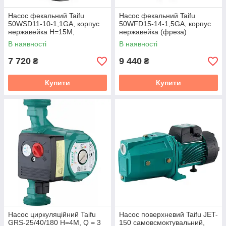
Насос фекальний Taifu
Насос фекальний Taifu
50WSD11-10-1,1GA, корпус
50WFD15-14-1,5GA, корпус
нержавейка Н=15М,
нержавейка (фреза)
Q=17кбМ, P=1100 Вт, 2"
Н=19,5М, Q=27кбМ, P=1500
В наявності
В наявності
(TF3348)
Вт,2"(TF3347)
7 720
9 440
₴
₴
Купити
Купити
Насос циркуляційний Taifu
Насос поверхневий Taifu JET-
GRS-25/40/180 Н=4М, Q = 3
150 самовсмоктувальний,