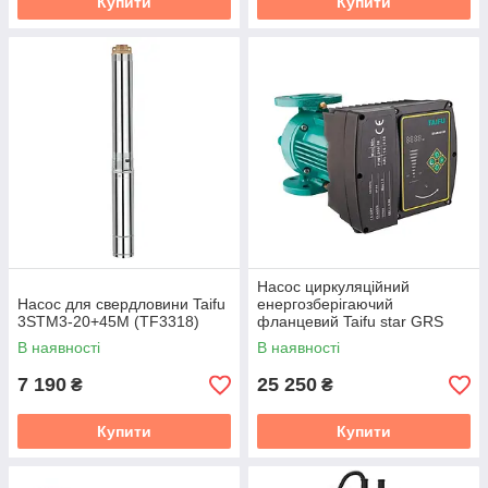
Купити
Купити
Насос циркуляційний
Насос для свердловини Taifu
енергозберігаючий
3STM3-20+45M (TF3318)
фланцевий Taifu star GRS
40/10F, H = 10M, Q = 14, 4
В наявності
В наявності
кбМ, P = 340 Вт (TF0084)
7 190
25 250
₴
₴
Купити
Купити