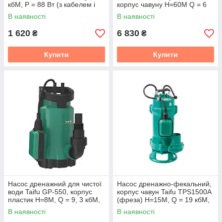
кбМ, P = 88 Вт (з кабелем і
корпус чавуну Н=60М Q = 6
гайками) (TF0078)
кбМ P = 1100 Вт 1,5"x 1"
В наявності
В наявності
(TF0036)
1 620
6 830
₴
₴
Купити
Купити
Насос дренажний для чистої
Насос дренажно-фекальний,
води Taifu GP-550, корпус
корпус чавун Taifu TPS1500A
пластик Н=8М, Q = 9, 3 кбМ,
(фреза) Н=15М, Q = 19 кбМ,
P = 550 Вт (TF0027)
P = 1500 Вт (TF0034)
В наявності
В наявності