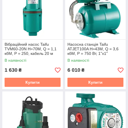
Вібраційний насос Taifu
Насосна станція Taifu
TVM60-20N H=70M, Q = 1,1
ATJET100A Н=43М, Q = 3,6
кбМ, P = 250, кабель 20 м
кбМ, P = 750 Вт, 1"x1"
(TF0026)
(TF0030)
В наявності
В наявності
1 630
6 010
₴
₴
Купити
Купити