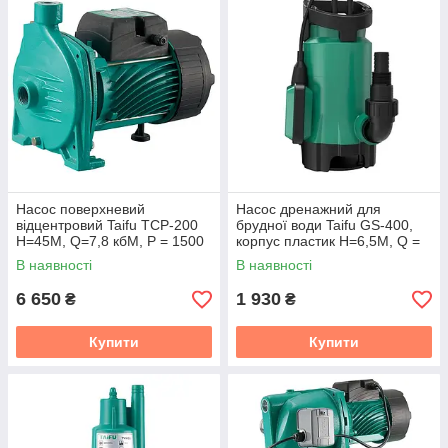
Насос поверхневий
Насос дренажний для
відцентровий Taifu TCP-200
брудної води Taifu GS-400,
Н=45М, Q=7,8 кбМ, P = 1500
корпус пластик Н=6,5М, Q =
Вт, 1"x1" (TF0063)
7,5 кбМ, P = 400 Вт (TF3322)
В наявності
В наявності
6 650
1 930
₴
₴
Купити
Купити