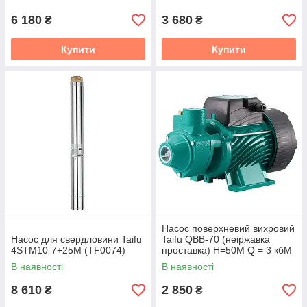
6 180
3 680
₴
₴
Купити
Купити
Насос поверхневий вихровий
Насос для свердловини Taifu
Taifu QBB-70 (неіржавка
4STM10-7+25M (TF0074)
проставка) Н=50М Q = 3 кбМ
P = 550 Вт 1") (TF0035)
В наявності
В наявності
8 610
2 850
₴
₴