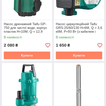
Насос дренажний Taifu GP-
Насос циркуляційний Taifu
750 для чистої води, корпус
GRS-25/60/130 Н=6М, Q = 3,6
пластик Н=10М, Q = 12,9
кбМ, P=93 Вт (з кабелем і
кбМ, P = 750 Вт (TF0054)
гайками) (TF0047)
В наявності
В наявності
2 080
1 650
₴
₴
Купити
Купити